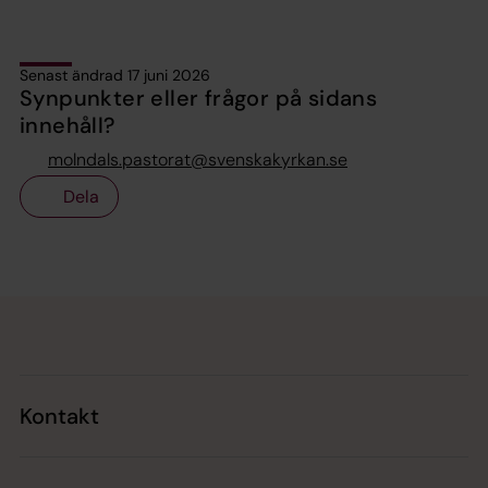
Senast ändrad 17 juni 2026
Synpunkter eller frågor på sidans
innehåll?
molndals.pastorat@svenskakyrkan.se
Dela
Tillbaka till toppen
Tillbaka till innehållet
Kontakt