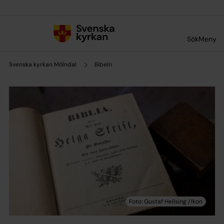
Till innehållet
Till undermeny
Sök
Meny
Svenska kyrkan Mölndal
Bibeln