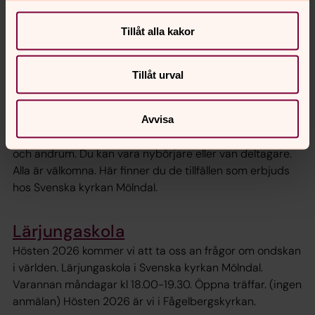
Stensjöns församlingsläger 2026
Välkommen med till Helsjöns folkhögskola 26-27
Tillåt alla kakor
september. Tema: Ett läger tillsammans, med Gud,
varandra och i alla åldrar. Anmälan senast 11 september.
Tillåt urval
Retreat och pilgrim hos Svenska
kyrkan Mölndal
Avvisa
En retreat eller en pilgrimsvandring är en tid för stillhet
och andrum. Du kan vara nybörjare eller van deltagare.
Alla är välkomna. Här finner du de tillfällen som erbjuds
hos Svenska kyrkan Mölndal.
Lärjungaskola
Hösten 2026 kommer vi att ta oss an frågor om ondskan
i världen. Lärjungaskola i Svenska kyrkan Mölndal.
Varannan måndagar kl 18.00-19.30. Öppna träffar. (ingen
anmälan) Hösten 2026 är vi i Fågelbergskyrkan.