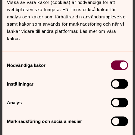
Sitt dig till stillhet i en enkel meditation. Fässbergs kyrka,
Vissa av våra kakor (cookies) är nödvändiga för att
i Tornrummet onsdagar kl 19:15-20:00
webbplatsen ska fungera. Här finns också kakor för
analys och kakor som förbättrar din användarupplevelse,
samt kakor som används för marknadsföring och när vi
Söndagsskola Stensjökyrkan
länkar vidare till andra plattformar. Läs mer om våra
Stensjökyrkan. Varje söndag kl 10, samtidigt som
kakor.
gudstjänsten. Ingen anmälan.
Söndagsbibel Fässberg församling
Samtyckesval
Nödvändiga kakor
Söndagar en gång i månaden efter högmässan i
Fässbergs kyrka. Anmälan. Max tio personer.
Inställningar
Studier & Samtal
Gå en kurs för livet eller delta i enkla livsnära samtal!
Analys
Svenska kyrkan Mölndal erbjuder bibelkurser och
samtalsgrupper för olika skeden av livet.
Marknadsföring och sociala medier