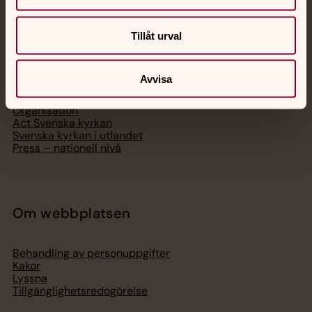
Svenska kyrkan
Tillåt urval
Hitta församling
Bli medlem
Avvisa
Lediga jobb
Ge en gåva
Organisation
Act Svenska kyrkan
Svenska kyrkan i utlandet
Press – nationell nivå
Om webbplatsen
Behandling av personuppgifter
Kakor
Lyssna
Tillgänglighetsredogörelse