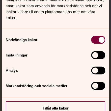
samt kakor som används för marknadsföring och när vi
Sociala kanaler
länkar vidare till andra plattformar. Läs mer om våra
kakor.
Samtyckesval
Nödvändiga kakor
Jourhavande präst
Inställningar
Akut samtals- och krisstöd. Prata eller chatta anonymt
med en präst på kvällar och nätter.
Analys
Chatt
Marknadsföring och sociala medier
Digitalt brev
Telefon 112
Tillåt alla kakor