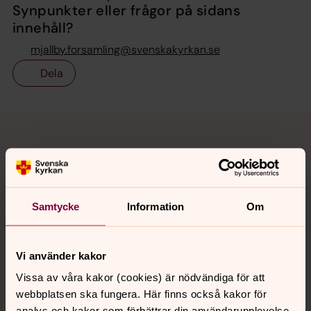
Synpunkter eller frågor på sidans
innehåll?
mjallby.forsamling@svenskakyrkan.se
Dela
Tillbaka till toppen
Tillbaka till innehållet
Kontakt
Samtycke
Information
Om
Kalender
Vi använder kakor
Vissa av våra kakor (cookies) är nödvändiga för att
Hitta snabbt
webbplatsen ska fungera. Här finns också kakor för
analys och kakor som förbättrar din användarupplevelse,