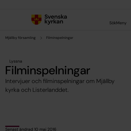
Till innehållet
Till undermeny
Sök
Meny
Mjällby församling
Filminspelningar
Lyssna
Filminspelningar
Intervjuer och filminspelningar om Mjällby
kyrka och Listerlanddet.
Senast ändrad 10 maj 2016