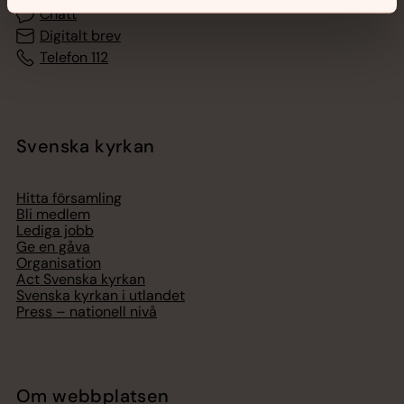
Chatt
Digitalt brev
Telefon 112
Svenska kyrkan
Hitta församling
Bli medlem
Lediga jobb
Ge en gåva
Organisation
Act Svenska kyrkan
Svenska kyrkan i utlandet
Press – nationell nivå
Om webbplatsen