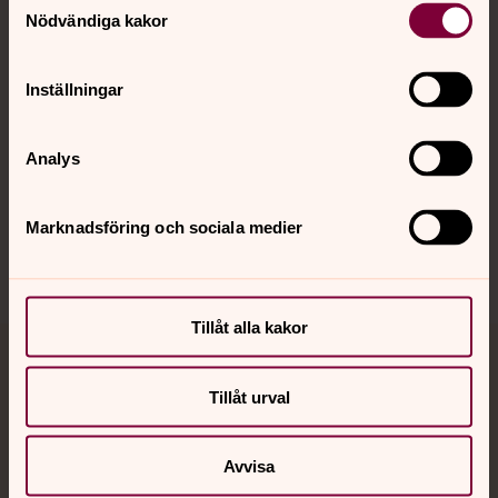
Nödvändiga kakor
Kalender
Inställningar
Hitta snabbt
Analys
Sociala kanaler
Marknadsföring och sociala medier
Tillåt alla kakor
Jourhavande präst
Tillåt urval
Akut samtals- och krisstöd. Prata eller chatta anonymt
med en präst på kvällar och nätter.
Avvisa