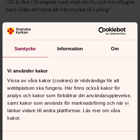
i 25 år. Bor i Strängnäs med med min fru och tre utflugna
barn. Gillar att träna allt från styrka till cykling.”
Senast ändrad 2 april 2024
Synpunkter eller frågor på sidans
Samtycke
Information
Om
innehåll?
mariefreds.forsamling@svenskakyrkan.se
Vi använder kakor
Dela
Vissa av våra kakor (cookies) är nödvändiga för att
webbplatsen ska fungera. Här finns också kakor för
Tillbaka till toppen
Tillbaka till innehållet
analys och kakor som förbättrar din användarupplevelse,
samt kakor som används för marknadsföring och när vi
länkar vidare till andra plattformar. Läs mer om våra
kakor.
Kontakt
Samtyckesval