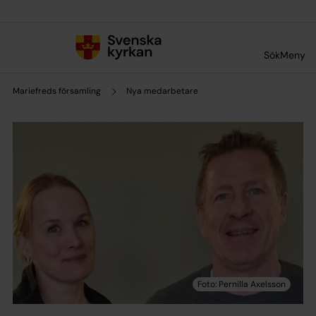
Till innehållet
Till undermeny
Sök
Meny
Mariefreds församling
Nya medarbetare