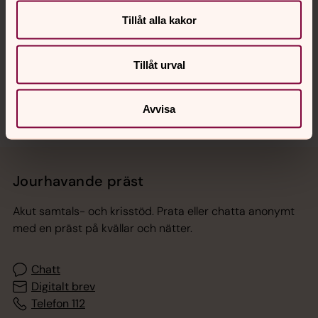
Hitta snabbt
Tillåt alla kakor
Tillåt urval
Sociala kanaler
Avvisa
Jourhavande präst
Akut samtals- och krisstöd. Prata eller chatta anonymt
med en präst på kvällar och nätter.
Chatt
Digitalt brev
Telefon 112