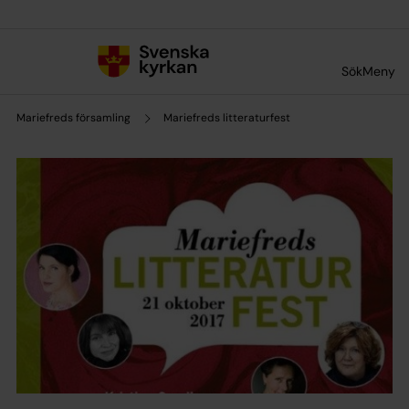
Till innehållet
Till undermeny
Sök
Meny
Mariefreds församling
Mariefreds litteraturfest