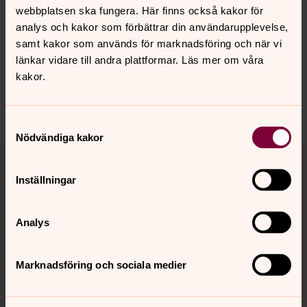
webbplatsen ska fungera. Här finns också kakor för
analys och kakor som förbättrar din användarupplevelse,
Senast ändrad 11 oktober 2017
Synpunkter eller frågor på sidans
samt kakor som används för marknadsföring och när vi
innehåll?
länkar vidare till andra plattformar. Läs mer om våra
kakor.
mariefreds.forsamling@svenskakyrkan.se
Dela
Samtyckesval
Nödvändiga kakor
Tillbaka till toppen
Tillbaka till innehållet
Inställningar
Kontakt
Analys
Marknadsföring och sociala medier
Kalender