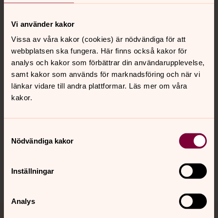
Vi använder kakor
Kontakt
Vissa av våra kakor (cookies) är nödvändiga för att
webbplatsen ska fungera. Här finns också kakor för
analys och kakor som förbättrar din användarupplevelse,
Kalender
samt kakor som används för marknadsföring och när vi
länkar vidare till andra plattformar. Läs mer om våra
kakor.
Hitta snabbt
Samtyckesval
Nödvändiga kakor
Sociala kanaler
Inställningar
Analys