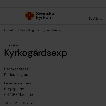
Till innehållet
Till undermeny
Sök
Meny
Mariefreds församling
Kyrkogårdsexp
Lyssna
Kyrkogårdsexp
Besöksadress:
Ruddamsgatan
Leverensadress:
Bergsgatan 1
647 30 Mariefred
Tel 0159 – 102 69