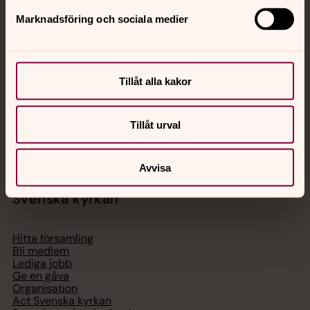
Jourhavande präst
Marknadsföring och sociala medier
Akut samtals- och krisstöd. Prata eller chatta anonymt
med en präst på kvällar och nätter.
Tillåt alla kakor
Chatt
Digitalt brev
Tillåt urval
Telefon 112
Avvisa
Svenska kyrkan
Hitta församling
Bli medlem
Lediga jobb
Ge en gåva
Organisation
Act Svenska kyrkan