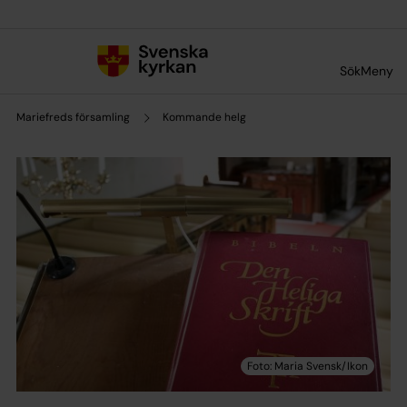
Till innehållet
Till undermeny
Sök
Meny
Mariefreds församling
Kommande helg