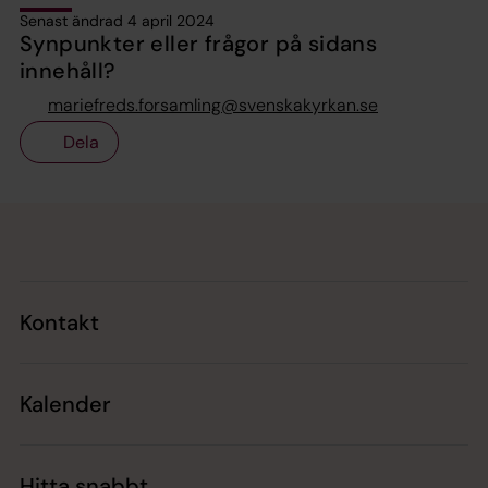
Senast ändrad 4 april 2024
Synpunkter eller frågor på sidans
innehåll?
mariefreds.forsamling@svenskakyrkan.se
Dela
Tillbaka till toppen
Tillbaka till innehållet
Kontakt
Kalender
Hitta snabbt