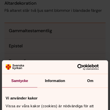
Altardekoration
På altaret står två ljus samt blommor i blandade färger
Gammaltestamentlig
Epistel
Evangelium
Psaltarpsalm
Samtycke
Information
Om
Kyrkoårets bibeltexter
Vi använder kakor
Texter ur Bibel 2000 ©Svenska Bibelsällskapet
Vissa av våra kakor (cookies) är nödvändiga för att