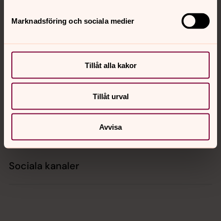
Tillbaka till toppen
Tillbaka till innehållet
Marknadsföring och sociala medier
Kontakt
Tillåt alla kakor
Kalender
Tillåt urval
Hitta snabbt
Avvisa
Sociala kanaler