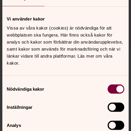
gäller i hela EU och syftar till att stärka skyddet för den
enskilda individen. Vill du läsa mer om
Dataskyddsförordningen kan du besöka
Vi använder kakor
Integritetsmyndighetens hemsida
Vissa av våra kakor (cookies) är nödvändiga för att
webbplatsen ska fungera. Här finns också kakor för
analys och kakor som förbättrar din användarupplevelse,
samt kakor som används för marknadsföring och när vi
länkar vidare till andra plattformar. Läs mer om våra
kakor.
Senast ändrad 25 februari 2026
Samtyckesval
Synpunkter eller frågor på sidans
Nödvändiga kakor
innehåll?
mariefreds.forsamling@svenskakyrkan.se
Inställningar
Dela
Analys