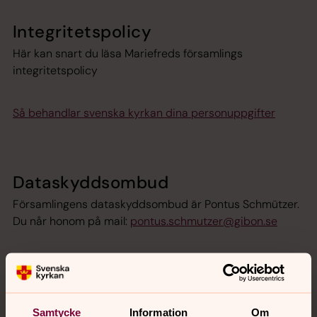
Integritetspolicy
Här kan snart du läsa Mariefreds församlings
integritetspolicy
Så behandlar svenska kyrkan dina personuppgifter
Dataskyddsombud
Församlingens dataskyddsombud är Pontus Schmützer.
Du når honom på mail:
pontus.schmutzer@gibon.se
Dataskyddsförordningen - GDPR
Den 25 maj 2018 trädde den nya
Dataskyddsförordningen, även kallad GDPR, i kraft. Den
Samtycke
Information
Om