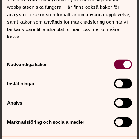
webbplatsen ska fungera. Här finns också kakor för
analys och kakor som förbättrar din användarupplevelse,
samt kakor som används för marknadsföring och när vi
Senast ändrad 2 april 2016
länkar vidare till andra plattformar. Läs mer om våra
Synpunkter eller frågor på sidans
kakor.
innehåll?
mariefreds.forsamling@svenskakyrkan.se
Samtyckesval
Dela
Nödvändiga kakor
Tillbaka till toppen
Tillbaka till innehållet
Inställningar
Analys
Kontakt
Marknadsföring och sociala medier
Kalender