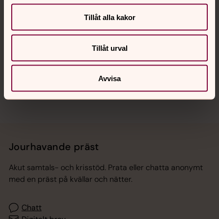
Tillåt alla kakor
Hitta snabbt
Tillåt urval
Sociala kanaler
Avvisa
Jourhavande präst
Akut samtals- och krisstöd. Prata eller chatta anonymt
med en präst på kvällar och nätter.
Chatt