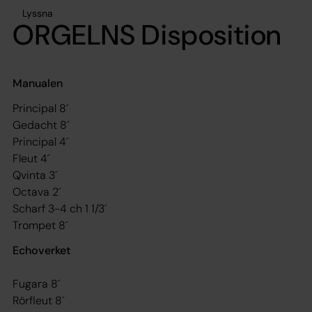
Lyssna
ORGELNS Disposition
Manualen
Principal 8´
Gedacht 8´
Principal 4´
Fleut 4´
Qvinta 3´
Octava 2´
Scharf 3-4 ch 1 1/3´
Trompet 8´
Echoverket
Fugara 8´
Rörfleut 8´