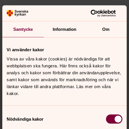
Senast ändrad 19 mars 2024
Synpunkter eller frågor på sidans
innehåll?
Samtycke
Information
Om
mariefreds.forsamling@svenskakyrkan.se
Dela
Vi använder kakor
Vissa av våra kakor (cookies) är nödvändiga för att
Tillbaka till toppen
Tillbaka till innehållet
webbplatsen ska fungera. Här finns också kakor för
analys och kakor som förbättrar din användarupplevelse,
samt kakor som används för marknadsföring och när vi
länkar vidare till andra plattformar. Läs mer om våra
Kontakt
kakor.
Samtyckesval
Kalender
Nödvändiga kakor