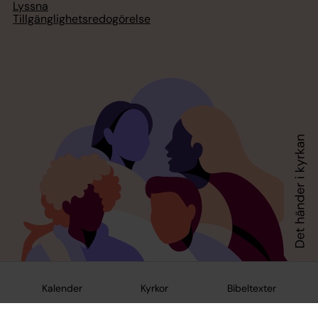
Lyssna
Tillgänglighetsredogörelse
Kalender
Kyrkor
Bibeltexter