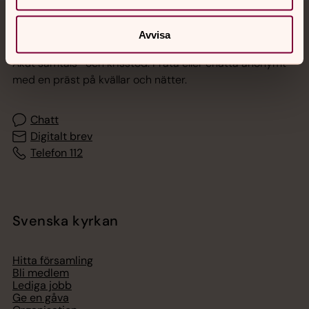
Jourhavande präst
Avvisa
Akut samtals- och krisstöd. Prata eller chatta anonymt
med en präst på kvällar och nätter.
Chatt
Digitalt brev
Telefon 112
Svenska kyrkan
Hitta församling
Bli medlem
Lediga jobb
Ge en gåva