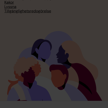
Kakor
Lyssna
Tillgänglighetsredogörelse