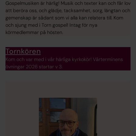
Gospelmusiken är härlig! Musik och texter kan och får lov
att beröra oss, och glädje, tacksamhet, sorg, längtan och
gemenskap är sådant som vi alla kan relatera till. Kom
och sjung med i Torn gospel! Intag för nya
körmedlemmar på hösten.
Tornkören
Kom och var med i vår härliga kyrkokör! Vårterminens
övningar 2026 startar v 3.