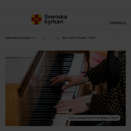
Till innehållet
Till undermeny
Sök
Meny
Svenska kyrkan i Lund
...
Kör och musik i Torn