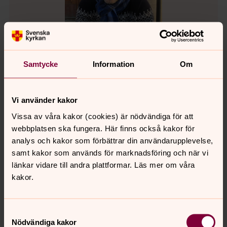
Samtycke
Information
Om
Christian Backe
Vi använder kakor
Kantor, Svenska kyrkan i Lund
Vissa av våra kakor (cookies) är nödvändiga för att
Direkt:
046-71 88 67
webbplatsen ska fungera. Här finns också kakor för
christian.backe@svenskakyrkan.se
E-post:
analys och kakor som förbättrar din användarupplevelse,
samt kakor som används för marknadsföring och när vi
Mer om Christian Backe
länkar vidare till andra plattformar. Läs mer om våra
Kantor Torns församling
kakor.
Samtyckesval
Nödvändiga kakor