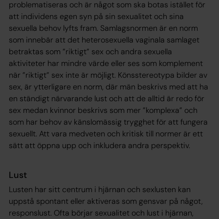
problematiseras och är något som ska botas istället för
att individens egen syn på sin sexualitet och sina
sexuella behov lyfts fram. Samlagsnormen är en norm
som innebär att det heterosexuella vaginala samlaget
betraktas som ”riktigt” sex och andra sexuella
aktiviteter har mindre värde eller ses som komplement
när ”riktigt” sex inte är möjligt. Könsstereotypa bilder av
sex, är ytterligare en norm, där män beskrivs med att ha
en ständigt närvarande lust och att de alltid är redo för
sex medan kvinnor beskrivs som mer ”komplexa” och
som har behov av känslomässig trygghet för att fungera
sexuellt. Att vara medveten och kritisk till normer är ett
sätt att öppna upp och inkludera andra perspektiv.
Lust
Lusten har sitt centrum i hjärnan och sexlusten kan
uppstå spontant eller aktiveras som gensvar på något,
responslust. Ofta börjar sexualitet och lust i hjärnan,