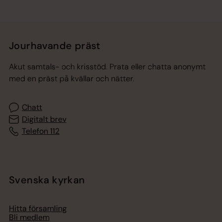
Jourhavande präst
Akut samtals- och krisstöd. Prata eller chatta anonymt
med en präst på kvällar och nätter.
Chatt
Digitalt brev
Telefon 112
Svenska kyrkan
Hitta församling
Bli medlem