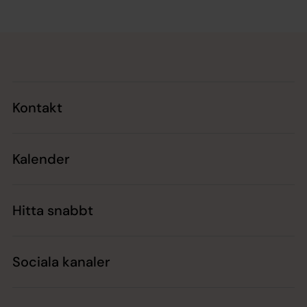
Tillbaka till toppen
Tillbaka till innehållet
Kontakt
Kalender
Hitta snabbt
Sociala kanaler