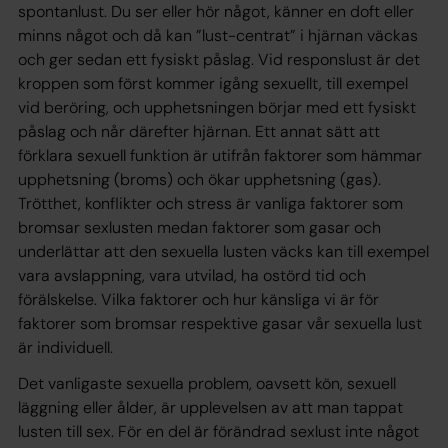
spontanlust. Du ser eller hör något, känner en doft eller
minns något och då kan ”lust-centrat” i hjärnan väckas
och ger sedan ett fysiskt påslag. Vid responslust är det
kroppen som först kommer igång sexuellt, till exempel
vid beröring, och upphetsningen börjar med ett fysiskt
påslag och når därefter hjärnan. Ett annat sätt att
förklara sexuell funktion är utifrån faktorer som hämmar
upphetsning (broms) och ökar upphetsning (gas).
Trötthet, konflikter och stress är vanliga faktorer som
bromsar sexlusten medan faktorer som gasar och
underlättar att den sexuella lusten väcks kan till exempel
vara avslappning, vara utvilad, ha ostörd tid och
förälskelse. Vilka faktorer och hur känsliga vi är för
faktorer som bromsar respektive gasar vår sexuella lust
är individuell.
Det vanligaste sexuella problem, oavsett kön, sexuell
läggning eller ålder, är upplevelsen av att man tappat
lusten till sex. För en del är förändrad sexlust inte något