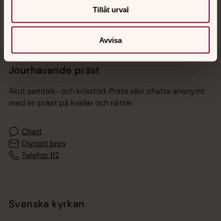
Tillåt urval
Avvisa
Jourhavande präst
Akut samtals- och krisstöd. Prata eller chatta anonymt
med en präst på kvällar och nätter.
Chatt
Digitalt brev
Telefon 112
Svenska kyrkan