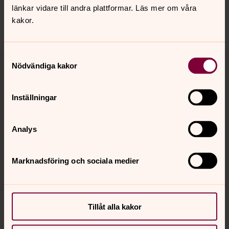
Dela
länkar vidare till andra plattformar. Läs mer om våra
kakor.
Tillbaka till toppen
Tillbaka till innehållet
Samtyckesval
Nödvändiga kakor
Inställningar
Kontakt
Analys
Kalender
Marknadsföring och sociala medier
Hitta snabbt
Tillåt alla kakor
Sociala kanaler