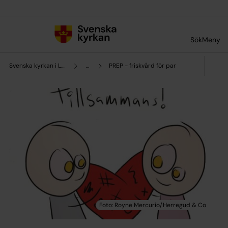
Till innehållet
Till undermeny
Sök
Meny
Svenska kyrkan i Lund
...
PREP - friskvård för par