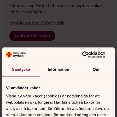
För att se innehållet behöver du acceptera kakor
för marknadsföring.
Se videon på YouTube i stället.
Ändra inställningar
PREP - vad är det?
Samtycke
Information
Om
Vi använder kakor
Senast ändrad 25 maj 2026
Synpunkter eller frågor på sidans
Vissa av våra kakor (cookies) är nödvändiga för att
innehåll?
webbplatsen ska fungera. Här finns också kakor för
analys och kakor som förbättrar din användarupplevelse,
lundspastorat@svenskakyrkan.se
samt kakor som används för marknadsföring och när vi