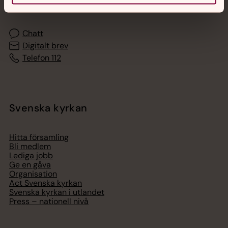
med en präst på kvällar och nätter.
Chatt
Digitalt brev
Telefon 112
Svenska kyrkan
Hitta församling
Bli medlem
Lediga jobb
Ge en gåva
Organisation
Act Svenska kyrkan
Svenska kyrkan i utlandet
Press – nationell nivå