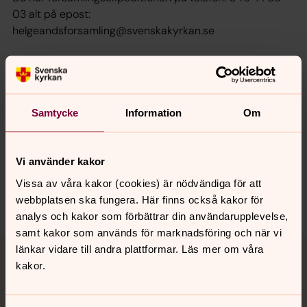
03 alt på epost:
helgeandsforsamling@svenskakyrkan.se
Senast ändrad 24 juli 2026
Synpunkter eller frågor på sidans
Samtycke
Information
Om
innehåll?
lundspastorat@svenskakyrkan.se
Vi använder kakor
Dela
Vissa av våra kakor (cookies) är nödvändiga för att
webbplatsen ska fungera. Här finns också kakor för
analys och kakor som förbättrar din användarupplevelse,
samt kakor som används för marknadsföring och när vi
Tillbaka till toppen
Tillbaka till innehållet
länkar vidare till andra plattformar. Läs mer om våra
kakor.