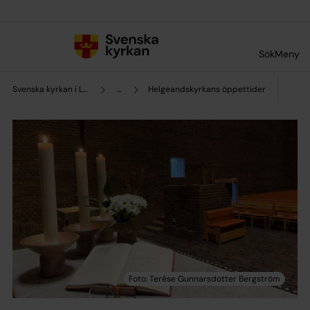
Till innehållet
Till undermeny
Sök
Meny
Svenska kyrkan i Lund
...
Helgeandskyrkans öppettider