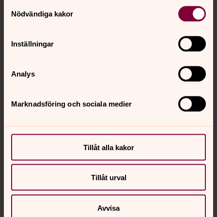
Kontakt
Samtyckesval
Nödvändiga kakor
Kalender
Inställningar
Hitta snabbt
Analys
Marknadsföring och sociala medier
Sociala kanaler
Tillåt alla kakor
Tillåt urval
Jourhavande präst
Avvisa
Akut samtals- och krisstöd. Prata eller chatta anonymt