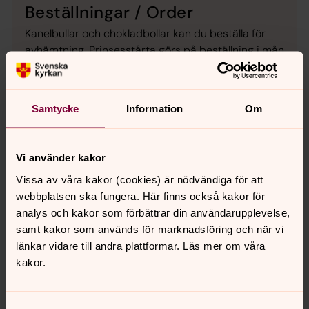
Beställningar / Order
Kanelbullar och chokladbollar kan du beställa för
avhämtning. Prinsesstårta görs på beställning i mån
av tid.
Svenska kyrkan erbjuder även catering.
Samtycke
Information
Om
Vid beställning eller förfrågningar maila till
housekeeper@swedishchurch.com
Vi använder kakor
Priser
Vissa av våra kakor (cookies) är nödvändiga för att
Kanelbullar £2:50
webbplatsen ska fungera. Här finns också kakor för
analys och kakor som förbättrar din användarupplevelse,
Chokladboll £1:50
samt kakor som används för marknadsföring och när vi
Prinsesstårta £40
länkar vidare till andra plattformar. Läs mer om våra
För övriga priser vänligen kontakta oss.
kakor.