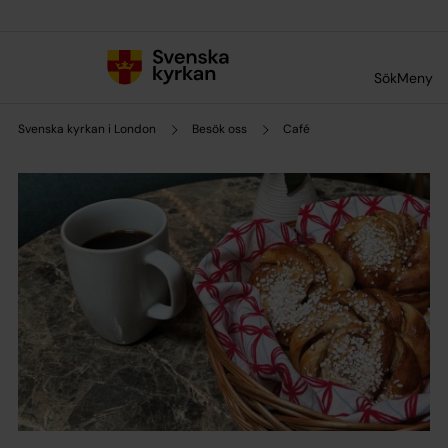
Till innehållet
Till undermeny
Sök
Meny
Svenska kyrkan i London
Besök oss
Café