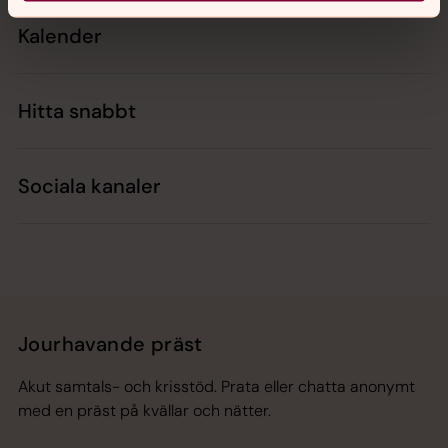
Kalender
Hitta snabbt
Sociala kanaler
Jourhavande präst
Akut samtals- och krisstöd. Prata eller chatta anonymt
med en präst på kvällar och nätter.