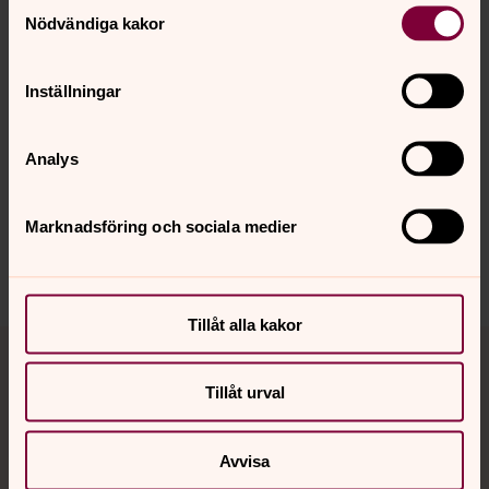
Samtyckesval
Nödvändiga kakor
Inställningar
Senast ändrad 22 juni 2026
Synpunkter eller frågor på sidans
innehåll?
Analys
london@svenskakyrkan.se
Dela
Marknadsföring och sociala medier
Tillåt alla kakor
Tillbaka till toppen
Tillbaka till innehållet
Tillåt urval
Kontakt
Avvisa