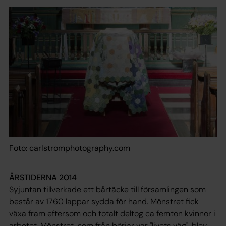
Foto: carlstromphotography.com
ÅRSTIDERNA 2014
Syjuntan tillverkade ett bårtäcke till församlingen som
består av 1760 lappar sydda för hand. Mönstret fick
växa fram eftersom och totalt deltog ca femton kvinnor i
arbetet. Mönstret, som från börjar var "livets väg", blev