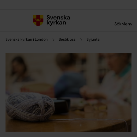
Till innehållet
Till undermeny
Sök
Meny
Svenska kyrkan i London
Besök oss
Syjunta