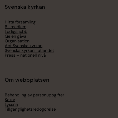
Svenska kyrkan
Hitta församling
Bli medlem
Lediga jobb
Ge en gåva
Organisation
Act Svenska kyrkan
Svenska kyrkan i utlandet
Press – nationell nivå
Om webbplatsen
Behandling av personuppgifter
Kakor
Lyssna
Tillgänglighetsredogörelse