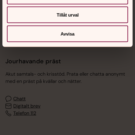
Sociala kanaler
Tillåt urval
Avvisa
Jourhavande präst
Akut samtals- och krisstöd. Prata eller chatta anonymt
med en präst på kvällar och nätter.
Chatt
Digitalt brev
Telefon 112