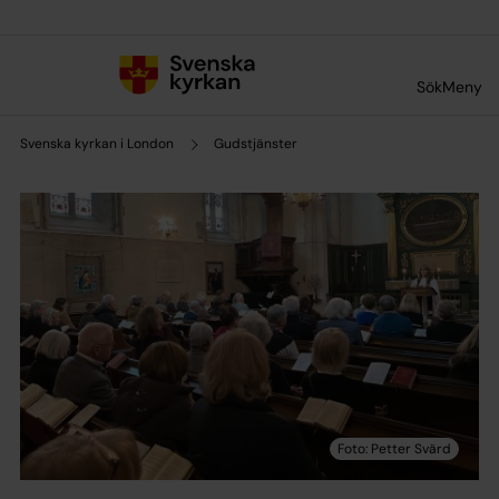
Till innehållet
Till undermeny
Sök
Meny
Svenska kyrkan i London
Gudstjänster