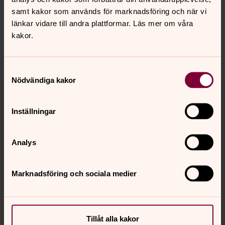
innehåll?
samt kakor som används för marknadsföring och när vi
london@svenskakyrkan.se
länkar vidare till andra plattformar. Läs mer om våra
Dela
kakor.
Samtyckesval
Nödvändiga kakor
Tillbaka till toppen
Tillbaka till innehållet
Inställningar
Kontakt
Analys
Kalender
Marknadsföring och sociala medier
Hitta snabbt
Tillåt alla kakor