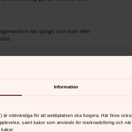
generation har sjungit som barn eller
list.
dopet som gåva.
Information
och att alla är vi barn inför Gud.
) är nödvändiga för att webbplatsen ska fungera. Här finns ocks
pplevelse, samt kakor som används för marknadsföring och när vi
 kakor.