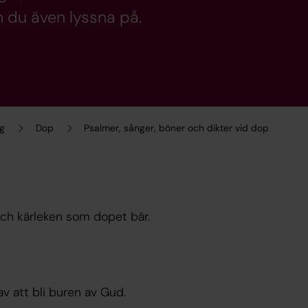
n du även lyssna på.
ng
Dop
Psalmer, sånger, böner och dikter vid dop
ch kärleken som dopet bär.
 att bli buren av Gud.