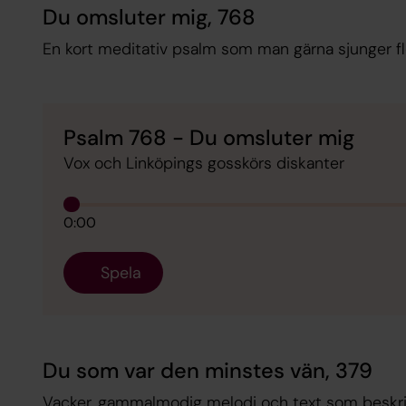
Du omsluter mig, 768
En kort meditativ psalm som man gärna sjunger fl
Psalm 768 - Du omsluter mig
Vox och Linköpings gosskörs diskanter
0:00
Spela
Du som var den minstes vän, 379
Vacker, gammalmodig melodi och text som beskriv