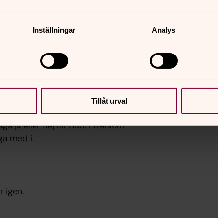
minnas sitt dop. Den passar extra bra
Inställningar
Analys
kärleksfulla famn.
Tillåt urval
a ja eller nej till Gud. Eftersom
nga med i.
r igen.