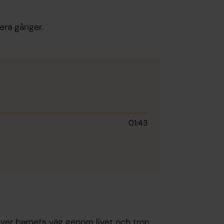
era gånger.
01:43
er barnets väg genom livet och tron.