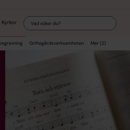
Sök
Kyrkor
Mer (2)
 begravning
Griftegårdsverksamheten