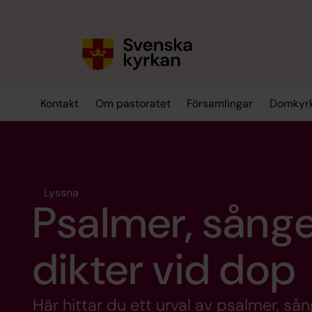
Till innehållet
Till undermeny
Kontakt
Om pastoratet
Församlingar
Domkyr
Lyssna
Psalmer, sånge
dikter vid dop
Här hittar du ett urval av psalmer, så