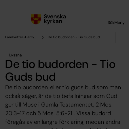
Till innehållet
Till undermeny
Sök
Meny
Landvetter-Härryda pastorat
De tio budorden - Tio Guds bud
Lyssna
De tio budorden - Tio
Guds bud
De tio budorden, eller tio guds bud som man
också säger, är de tio befallningar som Gud
ger till Mose i Gamla Testamentet, 2 Mos.
20:3-17 och 5 Mos. 5:6-21 . Vissa budord
föregås av en längre förklaring, medan andra