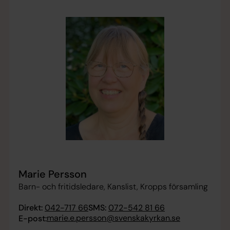
Marie Persson
Barn- och fritidsledare, Kanslist, Kropps församling
Direkt:
042-717 66
SMS:
072-542 81 66
marie.e.persson@svenskakyrkan.se
E-post: