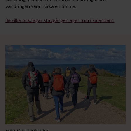
Vandringen varar cirka en timme.
Se vilka onsdagar stavgången äger rum i kalendern.
Foto: Olof Tholander