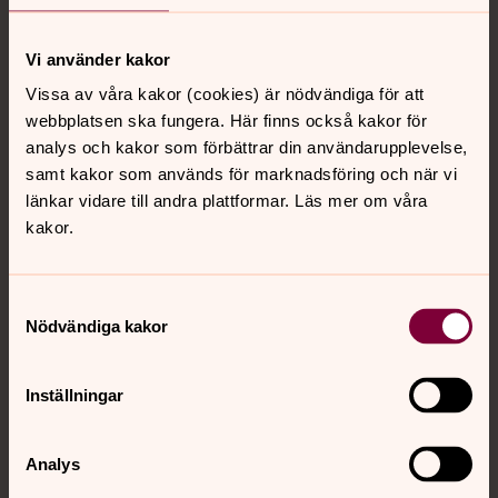
Foto: Johannes Frandsen/IKON
Vi använder kakor
Vissa av våra kakor (cookies) är nödvändiga för att
Leva vidare-grupp
webbplatsen ska fungera. Här finns också kakor för
analys och kakor som förbättrar din användarupplevelse,
Välkommen till en samtalsgrupp för dig som lever med
samt kakor som används för marknadsföring och när vi
sorg efter att ha mist en nära anhörig eller vän. I en liten
länkar vidare till andra plattformar. Läs mer om våra
grupp får du möjlighet att dela erfarenhet av sorg och
kakor.
saknad. För många är detta en hjälp att bearbeta och få
stöd och kraft i en ny livssituation. Gruppen träffas fem
gånger.
Samtyckesval
För mer information kontakta Maria Dahlman, präst,
Nödvändiga kakor
telefon 042-717 35, eller Carin Agardh, diakoniassistent,
telefon 042-717 65.
Inställningar
Analys