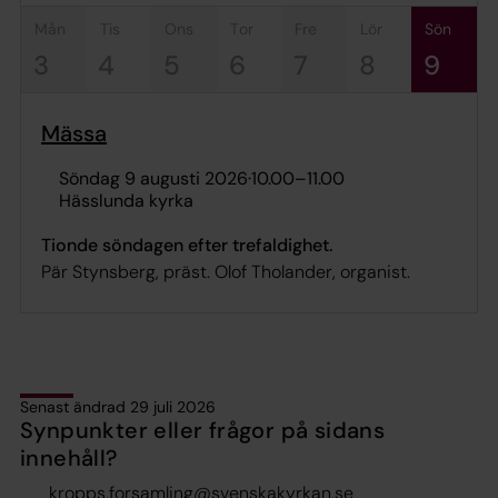
mån
tis
ons
tor
fre
lör
sön
3
4
5
6
7
8
9
Mässa
söndag 9 augusti 2026
·
10.00
–
11.00
Hässlunda kyrka
Tionde söndagen efter trefaldighet.
Pär Stynsberg, präst. Olof Tholander, organist.
Senast ändrad 29 juli 2026
Synpunkter eller frågor på sidans
innehåll?
kropps.forsamling@svenskakyrkan.se