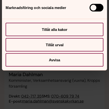
Marknadsföring och sociala medier
Tillåt alla kakor
Tillåt urval
Avvisa
Maria Dahlman
Komminister, Verksamhetsansvarig (vuxna), Kropps
församling
Direkt:
042-717 35
SMS:
070-609 79 74
maria.dahlman@svenskakyrkan.se
E-post: