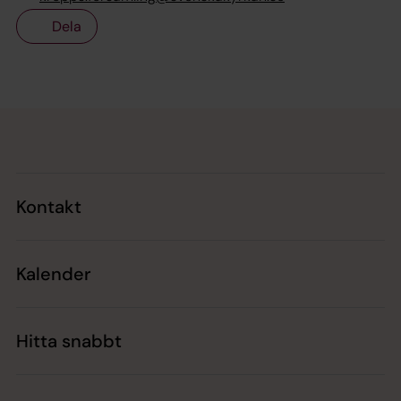
Dela
Tillbaka till toppen
Tillbaka till innehållet
Kontakt
Kalender
Hitta snabbt