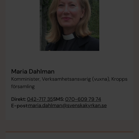
Maria Dahlman
Komminister, Verksamhetsansvarig (vuxna), Kropps
församling
Direkt:
042-717 35
SMS:
070-609 79 74
maria.dahlman@svenskakyrkan.se
E-post: