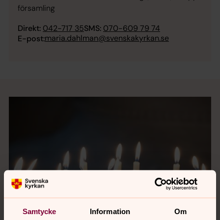
församling
Direkt:
042-717 35
SMS:
070-609 79 74
maria.dahlman@svenskakyrkan.se
E-post:
Samtycke
Information
Om