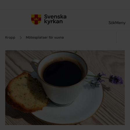
Till innehållet
Till undermeny
Sök
Meny
Kropp
Mötesplatser för vuxna