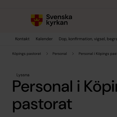
Till innehållet
Till undermeny
Kontakt
Kalender
Dop, konfirmation, vigsel, beg
Köpings pastorat
Personal
Personal i Köpings pas
Lyssna
Personal i Köp
pastorat