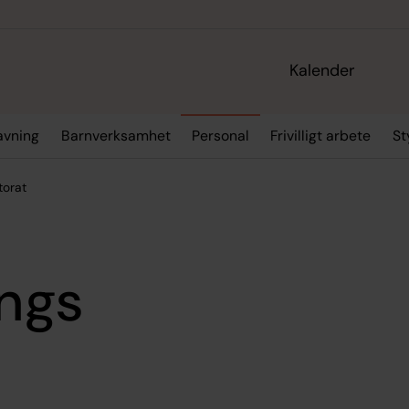
Kalender
ravning
Barnverksamhet
Personal
Frivilligt arbete
St
torat
ings