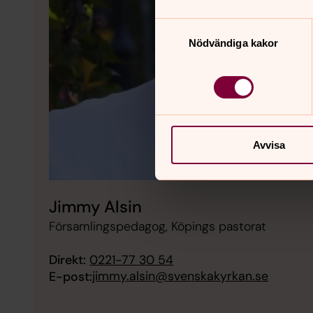
Samtyckesval
Nödvändiga kakor
Avvisa
Jimmy Alsin
Församlingspedagog, Köpings pastorat
Direkt:
0221-77 30 54
jimmy.alsin@svenskakyrkan.se
E-post: