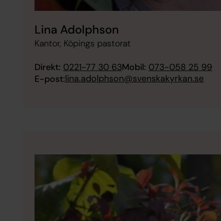
Lina Adolphson
Kantor, Köpings pastorat
Direkt:
0221-77 30 63
Mobil:
073-058 25 99
lina.adolphson@svenskakyrkan.se
E-post: