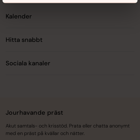
Kalender
Hitta snabbt
Sociala kanaler
Jourhavande präst
Akut samtals- och krisstöd. Prata eller chatta anonymt
med en präst på kvällar och nätter.