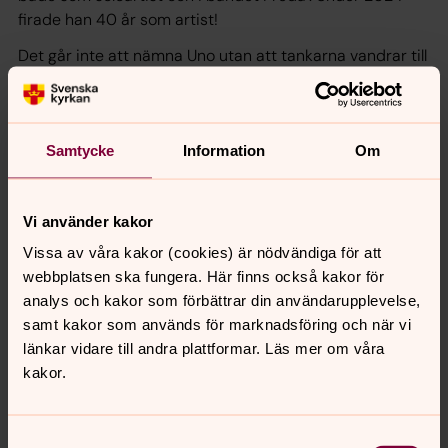
firade han 40 år som artist!
Det går inte att nämna Uno utan att tankarna vandrar till
hans uppskattade låt ”Under Ytan” som många minns.
Men även klassikerna ”Vågorna”, ”Tro på varann” och Så
Mycket Bättre-hiten ”Du kommer ångra det här” är låtar
som inte gått någon obemärkt förbi. Få har glömt ”I en
Samtycke
Information
Om
annan del av världen” och ”Vindarna” med Freda’ som
fortfarande är några av Unos mest populära låtar.
Vi använder kakor
Under jubileumsveckan när S:t Petri kyrka firar 60 år
Vissa av våra kakor (cookies) är nödvändiga för att
kommer han till Klippan!
webbplatsen ska fungera. Här finns också kakor för
Biljetter finns att köpa här:
Tickster.com
analys och kakor som förbättrar din användarupplevelse,
samt kakor som används för marknadsföring och när vi
länkar vidare till andra plattformar. Läs mer om våra
Tidigare konserter:
kakor.
22 november 2025 – Maryna Krut
14 februari 2026 – En kväll med Jojje Wadenius
Samtyckesval