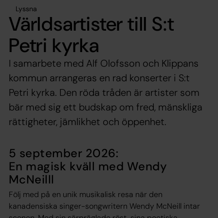
Lyssna
Världsartister till S:t
Petri kyrka
I samarbete med Alf Olofsson och Klippans
kommun arrangeras en rad konserter i S:t
Petri kyrka. Den röda tråden är artister som
bär med sig ett budskap om fred, mänskliga
rättigheter, jämlikhet och öppenhet.
5 september 2026:
En magisk kväll med Wendy
McNeilll
Följ med på en unik musikalisk resa när den
kanadensiska singer-songwritern Wendy McNeill intar
scenen. Med sin särpräglade röst, sina poetiska