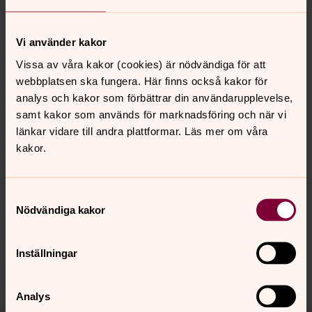
Mina önskemål
Vi använder kakor
För att undvika oenighet mellan anhöriga är det viktigt
Vissa av våra kakor (cookies) är nödvändiga för att
att skriva ner önskemålen om sin egen begravning och
webbplatsen ska fungera. Här finns också kakor för
göra dem kända för någon. Att fylla i uppgifterna i detta
analys och kakor som förbättrar din användarupplevelse,
häfte är ett sätt att göra sina önskemål kända.
samt kakor som används för marknadsföring och när vi
länkar vidare till andra plattformar. Läs mer om våra
kakor.
Senast ändrad 2 oktober 2024
Synpunkter eller frågor på sidans
Samtyckesval
innehåll?
Nödvändiga kakor
klippans.pastorat@svenskakyrkan.se
Dela
Inställningar
Analys