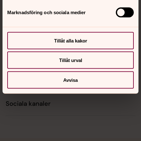
Tillbaka till toppen
Tillbaka till innehållet
Marknadsföring och sociala medier
Kontakt
Tillåt alla kakor
Kalender
Tillåt urval
Hitta snabbt
Avvisa
Sociala kanaler