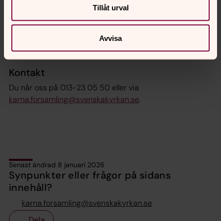
planering inför en begravning eller hur en
Tillåt urval
begravningsgudstjänst går till, så finns det mycket bra
information på Svenska kyrkans nationella sida om
Avvisa
Begravning
.
Kontakt
Du når oss på 013-23 05 50 eller via
karna.forsamling@svenskakyrkan.se
.
Senast ändrad 8 januari 2026
Synpunkter eller frågor på sidans
innehåll?
karna.forsamling@svenskakyrkan.se
Dela