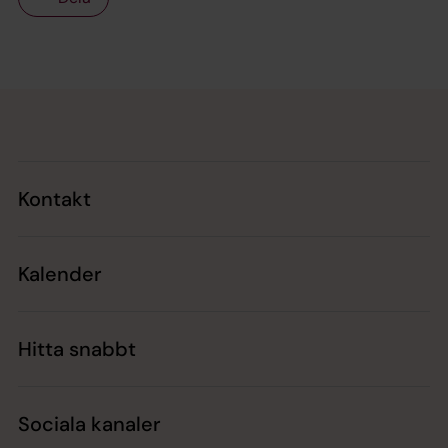
Tillbaka till toppen
Tillbaka till innehållet
Kontakt
Kalender
Hitta snabbt
Sociala kanaler