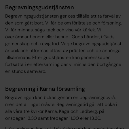
Begravningsgudstjänsten
Begravningsgudstjänsten ger oss tillfälle att ta farväl av
den som gått bort. Vi får be om förlåtelse och försoning.
Vi får minnas, säga tack och visa vår kärlek. Vi
överlämnar honom eller henne i Guds händer, i Guds
gemenskap och i evig frid. Varje begravningsgudstjänst
är unik och utformas oftast av prästen och de anhöriga
tillsammans. Efter gudstjänsten kan gemenskapen
fortsätta i en eftersamling där vi minns den bortgångne i
en stunds samvaro.
Begravning i Kärna församling
Begravningen kan bokas genom en begravningsbyrå,
men det är inget måste. Begravningstid går att boka i
alla våra tre kyrkor Kärna, Kaga och Ledberg, på
onsdagar 13.30 samt fredagar 11.00 eller 13.30.
I församlingen finns ett bårtäcke som kan användas utan