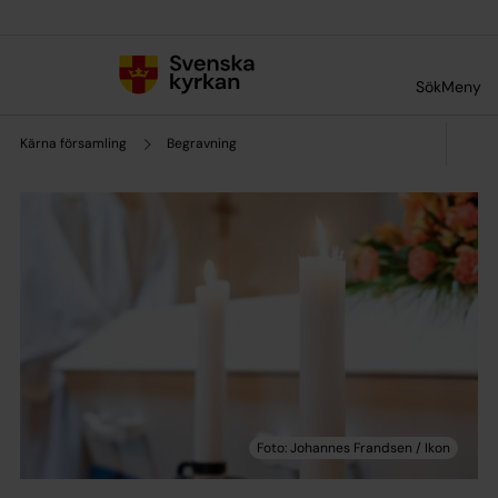
Till innehållet
Till undermeny
Sök
Meny
Kärna församling
Begravning