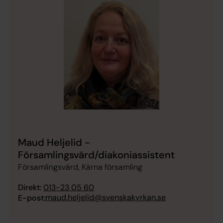
Maud Heljelid -
Församlingsvärd/diakoniassistent
Församlingsvärd, Kärna församling
Direkt:
013-23 05 60
maud.heljelid@svenskakyrkan.se
E-post: