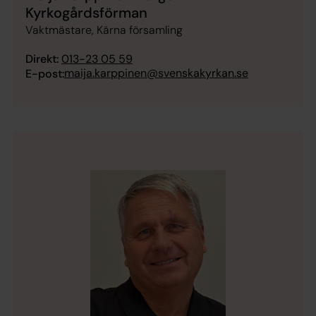
Kyrkogårdsförman
Vaktmästare, Kärna församling
Direkt:
013-23 05 59
maija.karppinen@svenskakyrkan.se
E-post: