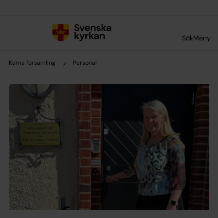
Till innehållet
Till undermeny
Sök
Meny
Kärna församling
Personal