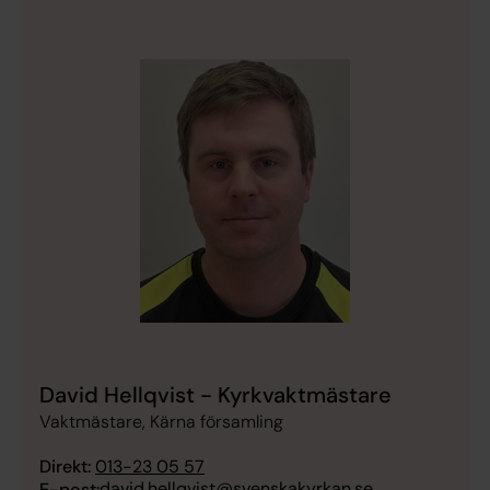
David Hellqvist - Kyrkvaktmästare
Vaktmästare, Kärna församling
Direkt:
013-23 05 57
david.hellqvist@svenskakyrkan.se
E-post: