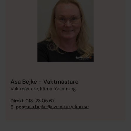
Åsa Bejke - Vaktmästare
Vaktmästare, Kärna församling
Direkt:
013-23 05 67
asa.bejke@svenskakyrkan.se
E-post: