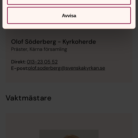
Avvisa
Olof Söderberg - Kyrkoherde
Präster, Kärna församling
Direkt:
013-23 05 52
olof.soderberg@svenskakyrkan.se
E-post:
Vaktmästare