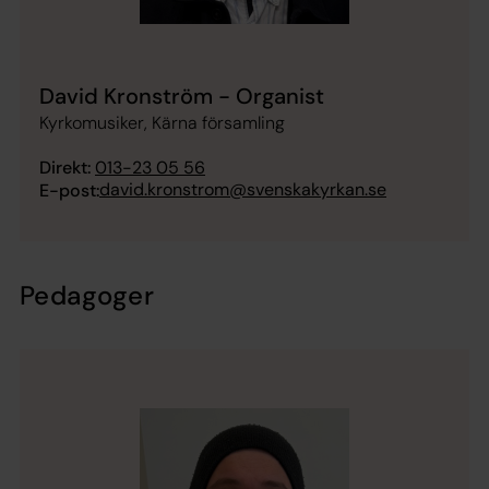
David Kronström - Organist
Kyrkomusiker, Kärna församling
Direkt:
013-23 05 56
david.kronstrom@svenskakyrkan.se
E-post:
Pedagoger