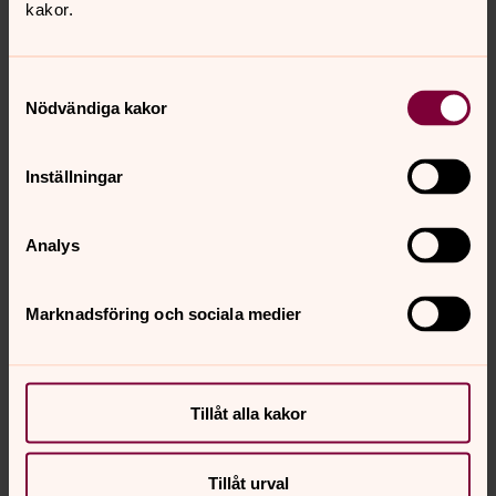
kakor.
Magnus Fröhler - Garnisonspastor
Präster, Kärna församling
Samtyckesval
Nödvändiga kakor
Mobil:
070-326 16 35
magnus.frohler@svenskakyrkan.se
E-post:
Inställningar
Analys
Marknadsföring och sociala medier
Tillåt alla kakor
Tillåt urval