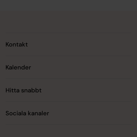
Tillbaka till toppen
Tillbaka till innehållet
Kontakt
Kalender
Hitta snabbt
Sociala kanaler