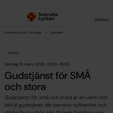
Till innehållet
Till undermeny
Sök
Meny
Svenska kyrkan i Borlänge
Kalender
Lyssna
söndag 15 mars 2026 · 15.00
–
16.00
Gudstjänst för SMÅ
och stora
Gudstjänst för små och stora är en varm och
lekfull gudstjänst där barnens nyfikenhet och
glädje får ta plats. Här får hela familjen vara