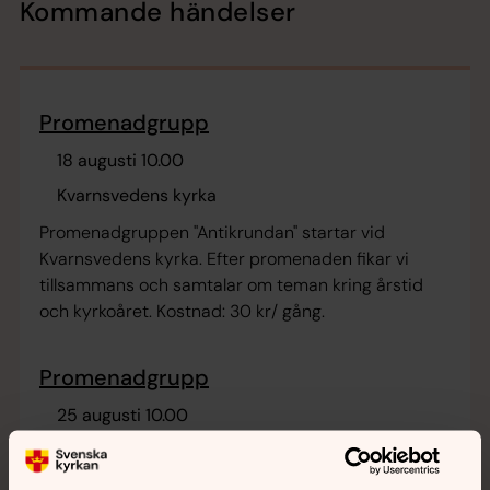
Kommande händelser
Promenadgrupp
18 augusti 10.00
Kvarnsvedens kyrka
Promenadgruppen "Antikrundan" startar vid
Kvarnsvedens kyrka. Efter promenaden fikar vi
tillsammans och samtalar om teman kring årstid
och kyrkoåret. Kostnad: 30 kr/ gång.
Promenadgrupp
25 augusti 10.00
Kvarnsvedens kyrka
Promenadgruppen "Antikrundan" startar vid