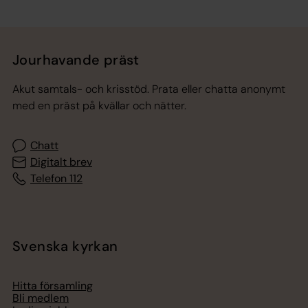
Tillbaka till toppen
Tillbaka till innehållet
Jourhavande präst
Akut samtals- och krisstöd. Prata eller chatta anonymt
med en präst på kvällar och nätter.
Chatt
Digitalt brev
Telefon 112
Svenska kyrkan
Hitta församling
Bli medlem