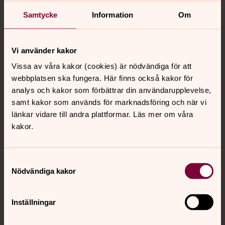
Kvarnsvedens kyrka. Efter promenaden fikar vi
Samtycke
Information
Om
tillsammans och samtalar om teman kring årstid
och kyrkoåret. Kostnad: 30 kr/ gång.
Vi använder kakor
Andakt
Vissa av våra kakor (cookies) är nödvändiga för att
webbplatsen ska fungera. Här finns också kakor för
25 augusti 14.00
analys och kakor som förbättrar din användarupplevelse,
Kvarnsvedens kyrka
samt kakor som används för marknadsföring och när vi
länkar vidare till andra plattformar. Läs mer om våra
Vi samlas till Andakt i Kvarnsvedens kyrka kl 14.00-
kakor.
14.30.
Våffelcafé
Samtyckesval
Nödvändiga kakor
1 september 16.30
Kvarnsvedens kyrka
Inställningar
Våffelcafé för stora och små! Välkommen till vårt
våffelcafé! Landa i vår mysiga och kreativa miljö