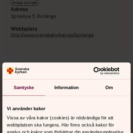
Adress
Spraxkya 5, Borlänge
Webbplats
http://www.svenskakyrkan.se/borlange
Kommande händelser
Samtycke
Information
Om
Vi använder kakor
Adventsgudstjänst
Vissa av våra kakor (cookies) är nödvändiga för att
29 november 15.00
webbplatsen ska fungera. Här finns också kakor för
Väster Tuna kapell
analys och kakor som förbättrar din användarupplevelse,