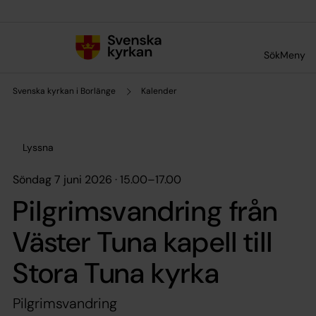
Till innehållet
Till undermeny
Sök
Meny
Svenska kyrkan i Borlänge
Kalender
Lyssna
söndag 7 juni 2026 · 15.00
–
17.00
Pilgrimsvandring från
Väster Tuna kapell till
Stora Tuna kyrka
Pilgrimsvandring