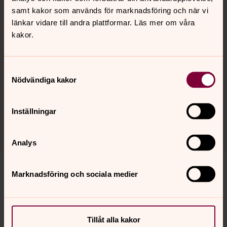
samt kakor som används för marknadsföring och när vi
länkar vidare till andra plattformar. Läs mer om våra
Nyårsbön med mässa
kakor.
31 december 18.00
Väster Tuna kapell
Samtyckesval
Nödvändiga kakor
Inställningar
Se fler kommande händelser
Analys
Marknadsföring och sociala medier
Synpunkter eller frågor på sidans
innehåll?
Tillåt alla kakor
stora-tuna.pastorat@svenskakyrkan.se