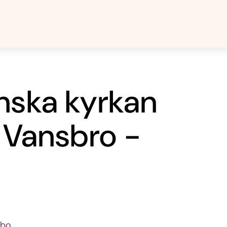
nska kyrkan
- Vansbro -
lbo