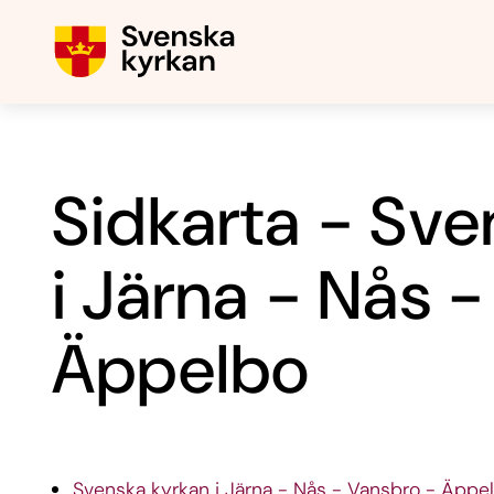
Sidkarta - Sve
i Järna - Nås 
Äppelbo
Svenska kyrkan i Järna - Nås - Vansbro - Äppe