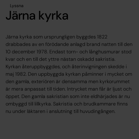
Lyssna
Järna kyrka
Järna kyrka som ursprungligen byggdes 1822
drabbades av en förödande anlagd brand natten till den
10 december 1978. Endast torn- och långhusmurar stod
kvar och en till det yttre nästan oskadd sakristia.
Kyrkan återuppbyggdes, och återinvigningen skedde i
maj 1982. Den uppbyggda kyrkan påminner i mycket om
den gamla, exteriören är densamma men kyrkorummet
är mera anpassat till tiden. Intrycket man får är ljust och
öppet. Den gamla sakristian som inte eldhärjades är nu
ombyggd till lillkyrka. Sakristia och brudkammare finns
nu under läktaren i anslutning till huvudingången.