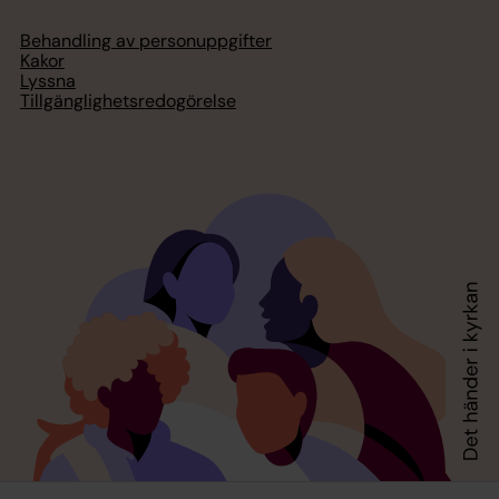
Behandling av personuppgifter
Kakor
Lyssna
Tillgänglighetsredogörelse