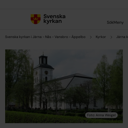
Till innehållet
Till undermeny
Sök
Meny
Svenska kyrkan i Järna - Nås - Vansbro - Äppelbo
Kyrkor
Järna 