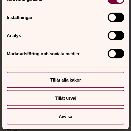
Kalender
Inställningar
Hitta snabbt
Analys
Sociala kanaler
Marknadsföring och sociala medier
Tillåt alla kakor
Jourhavande präst
Tillåt urval
Akut samtals- och krisstöd. Prata eller chatta anonymt
med en präst på kvällar och nätter.
Avvisa