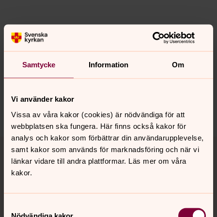
Senast ändrad 13 oktober 2017
Synpunkter eller frågor på sidans
innehåll?
Samtycke
Information
Om
jarna.forsamling@svenskakyrkan.se
Dela
Vi använder kakor
Vissa av våra kakor (cookies) är nödvändiga för att
webbplatsen ska fungera. Här finns också kakor för
analys och kakor som förbättrar din användarupplevelse,
Tillbaka till toppen
Tillbaka till innehållet
samt kakor som används för marknadsföring och när vi
länkar vidare till andra plattformar. Läs mer om våra
kakor.
Kontakt
Samtyckesval
Nödvändiga kakor