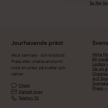
Se fler 
Jourhavande präst
Svens
Hitta f
Akut samtals- och krisstöd.
Bli med
Prata eller chatta anonymt
Lediga 
med en präst på kvällar och
Ge en g
Organis
nätter.
Act Sve
Svenska
Chatt
Press – 
Digitalt brev
Telefon 112