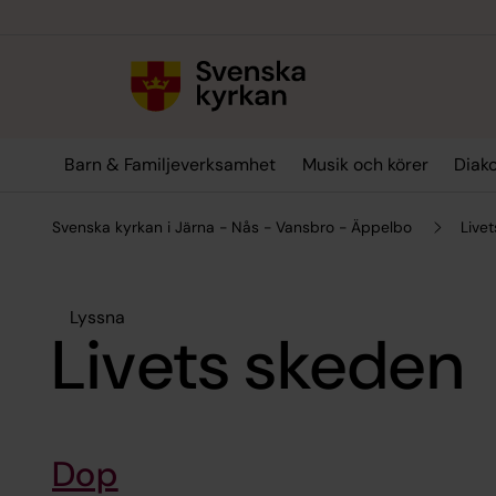
Till innehållet
Till undermeny
Barn & Familjeverksamhet
Musik och körer
Diak
Svenska kyrkan i Järna - Nås - Vansbro - Äppelbo
Live
Lyssna
Livets skeden
Dop