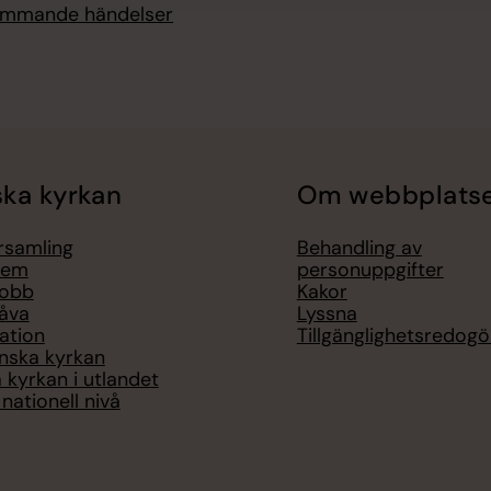
kommande händelser
ka kyrkan
Om webbplats
örsamling
Behandling av
lem
personuppgifter
jobb
Kakor
åva
Lyssna
ation
Tillgänglighetsredogö
nska kyrkan
 kyrkan i utlandet
nationell nivå