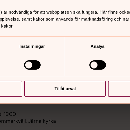
) är nödvändiga för att webbplatsen ska fungera. Här finns ocks
er
Hitta snabbt
pplevelse, samt kakor som används för marknadsföring och när vi
 kakor.
Sidkarta
 11.00
t, Järna kyrka
Inställningar
Analys
i 19.00
sommarkväll, Äppelbo
 11.00
st, Äppelbo
Tillåt urval
sgård,
esgården
i 19.00
ommarkväll, Järna kyrka