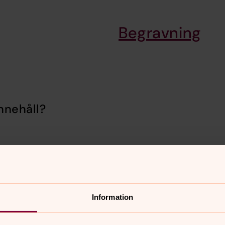
Begravning
nnehåll?
Information