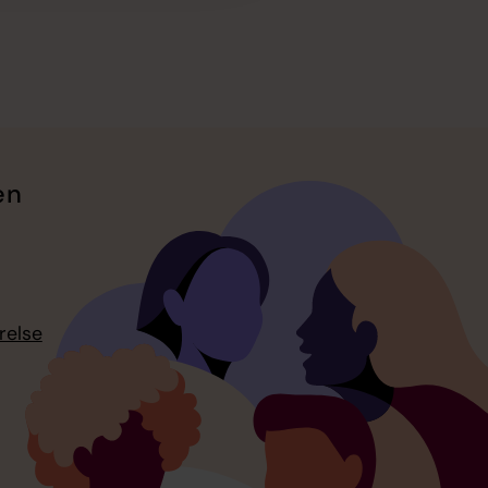
en
relse