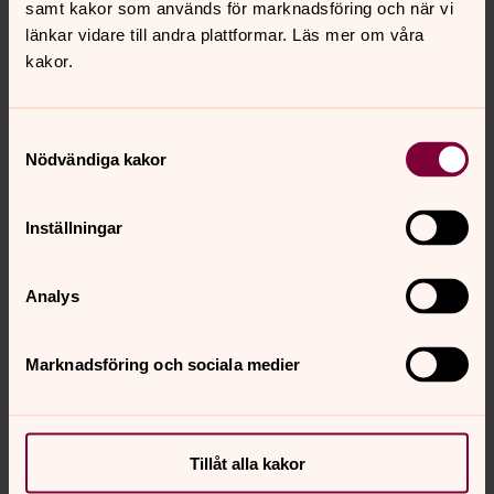
samt kakor som används för marknadsföring och när vi
länkar vidare till andra plattformar. Läs mer om våra
kakor.
Samtyckesval
Maria Samils
Nödvändiga kakor
Diakoniassistent, Hedemora, Husby och
Garpenbergs församling
Inställningar
Direkt:
0225-257071
maria.samils@svenskakyrkan.se
E-post:
Analys
Marknadsföring och sociala medier
Senast ändrad 26 maj 2026
Synpunkter eller frågor på sidans
innehåll?
Tillåt alla kakor