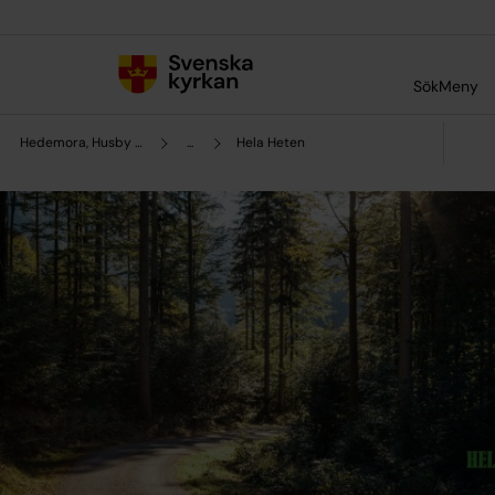
Till innehållet
Till undermeny
Sök
Meny
Hedemora, Husby och Garpenbergs församling
...
Hela Heten