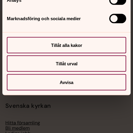
Marknadsföring och sociala medier
Jourhavande präst
Akut samtals- och krisstöd. Prata eller chatta anonymt
med en präst på kvällar och nätter.
Tillåt alla kakor
Chatt
Tillåt urval
Digitalt brev
Telefon 112
Avvisa
Svenska kyrkan
Hitta församling
Bli medlem