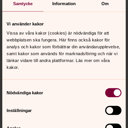
Samtycke
Information
Om
Tillbaka till toppen
Tillbaka till innehållet
Vi använder kakor
Vissa av våra kakor (cookies) är nödvändiga för att
webbplatsen ska fungera. Här finns också kakor för
Kontakt
analys och kakor som förbättrar din användarupplevelse,
samt kakor som används för marknadsföring och när vi
länkar vidare till andra plattformar. Läs mer om våra
Kalender
kakor.
Hitta snabbt
Samtyckesval
Nödvändiga kakor
Sociala kanaler
Inställningar
Analys