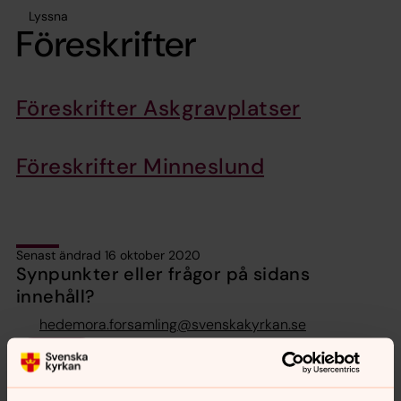
Lyssna
Föreskrifter
Föreskrifter Askgravplatser
Föreskrifter Minneslund
Senast ändrad 16 oktober 2020
Synpunkter eller frågor på sidans
innehåll?
hedemora.forsamling@svenskakyrkan.se
Dela