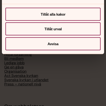
Chatt
Digitalt brev
Tillåt alla kakor
Telefon 112
Tillåt urval
Svenska kyrkan
Avvisa
Hitta församling
Bli medlem
Lediga jobb
Ge en gåva
Organisation
Act Svenska kyrkan
Svenska kyrkan i utlandet
Press – nationell nivå