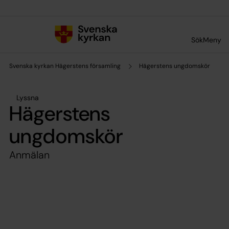
Till innehållet
Till undermeny
Sök
Meny
Svenska kyrkan Hägerstens församling
Hägerstens ungdomskör
Lyssna
Hägerstens
ungdomskör
Anmälan