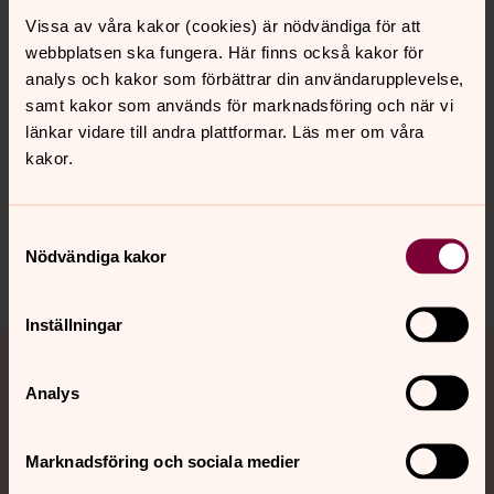
Vissa av våra kakor (cookies) är nödvändiga för att
Kalender
webbplatsen ska fungera. Här finns också kakor för
analys och kakor som förbättrar din användarupplevelse,
samt kakor som används för marknadsföring och när vi
Hitta snabbt
länkar vidare till andra plattformar. Läs mer om våra
kakor.
Sociala kanaler
Samtyckesval
Nödvändiga kakor
Inställningar
Jourhavande präst
Analys
Akut samtals- och krisstöd. Prata eller chatta anonymt
med en präst på kvällar och nätter.
Marknadsföring och sociala medier