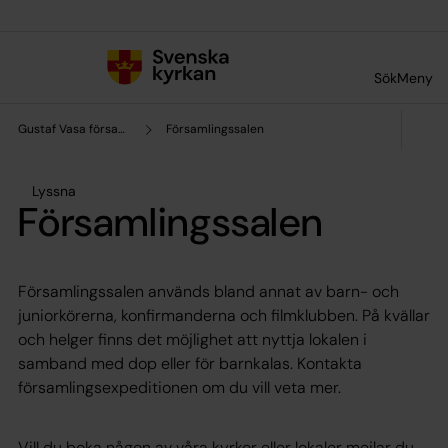
Till innehållet
Till undermeny
Sök
Meny
Gustaf Vasa församling
Församlingssalen
Lyssna
Församlingssalen
Församlingssalen används bland annat av barn- och
juniorkörerna, konfirmanderna och filmklubben. På kvällar
och helger finns det möjlighet att nyttja lokalen i
samband med dop eller för barnkalas. Kontakta
församlingsexpeditionen om du vill veta mer.
Vill du boka någon av våra kyrkor eller lokaler mejlar du