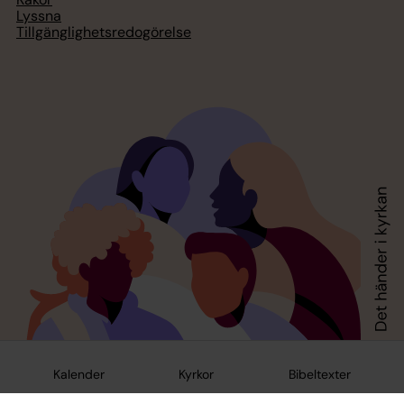
Lyssna
Tillgänglighetsredogörelse
Kalender
Kyrkor
Bibeltexter