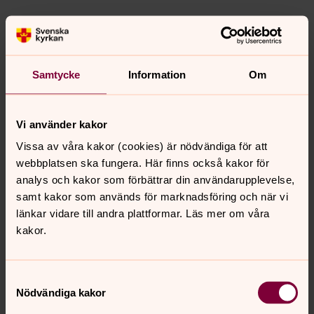
Dags för konfirmation!
En chans att utforska livets stora frågor, ha roligt och
lära känna nya vänner! Anmälan öppnar 20 maj.
Samtycke
Information
Om
Vigsel
Vi använder kakor
Planerar ni ett bröllop? Då har ni en dag framför er som
Vissa av våra kakor (cookies) är nödvändiga för att
ger minnen för livet.
webbplatsen ska fungera. Här finns också kakor för
analys och kakor som förbättrar din användarupplevelse,
Begravning
samt kakor som används för marknadsföring och när vi
Under begravningsgudstjänsten får vi tillfälle att sörja
länkar vidare till andra plattformar. Läs mer om våra
och visa kärlek och respekt för den döda. Om du vill kan
kakor.
du tacka för vad personen gett dig, eller säga förlåt för
saker som inte blivit så bra mellan er.
Samtyckesval
Nödvändiga kakor