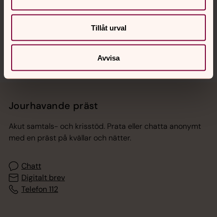
Sociala kanaler
Tillåt urval
Avvisa
Jourhavande präst
Akut samtals- och krisstöd. Prata eller chatta anonymt
med en präst på kvällar och nätter.
Chatt
Digitalt brev
Telefon 112