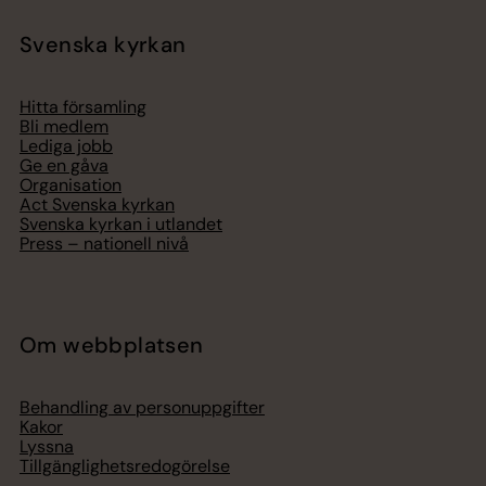
Svenska kyrkan
Hitta församling
Bli medlem
Lediga jobb
Ge en gåva
Organisation
Act Svenska kyrkan
Svenska kyrkan i utlandet
Press – nationell nivå
Om webbplatsen
Behandling av personuppgifter
Kakor
Lyssna
Tillgänglighetsredogörelse