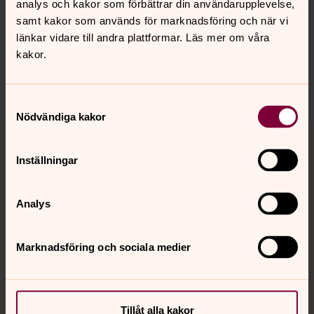
analys och kakor som förbättrar din användarupplevelse,
innehåll?
samt kakor som används för marknadsföring och när vi
gustaf-vasa.forsamling@svenskakyrkan.se
länkar vidare till andra plattformar. Läs mer om våra
kakor.
Dela
Samtyckesval
Nödvändiga kakor
Tillbaka till toppen
Tillbaka till innehållet
Inställningar
Kontakt
Analys
Marknadsföring och sociala medier
Kalender
Hitta snabbt
Tillåt alla kakor