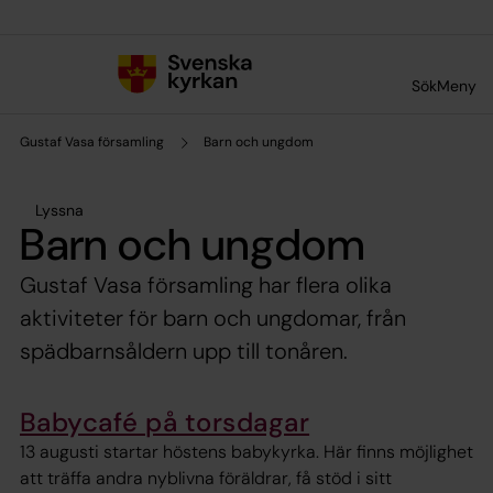
Till innehållet
Till undermeny
Sök
Meny
Gustaf Vasa församling
Barn och ungdom
Lyssna
Barn och ungdom
Gustaf Vasa församling har flera olika
aktiviteter för barn och ungdomar, från
spädbarnsåldern upp till tonåren.
Babycafé på torsdagar
13 augusti startar höstens babykyrka. Här finns möjlighet
att träffa andra nyblivna föräldrar, få stöd i sitt