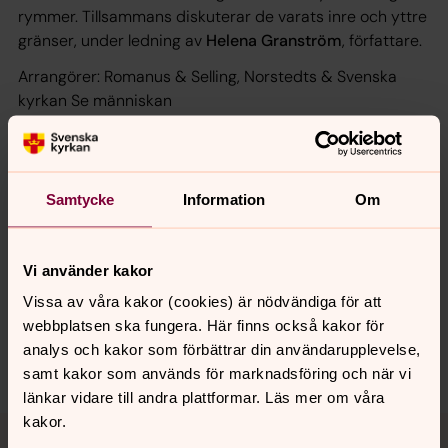
rymmer. Tillsammans diskuterar de varats inre och yttre
gränser, under ledning av
Helena Granström
, författare.
Arrangörer: Romanus & Selling, Norstedts & Svenska
kyrkan Se människan
Läs mer om biljetter och inträde här
Tor 26 sep 2024 kl. 12.00–12.45,
Svenska Mässan,
Bokmässans seminarieprogram, G4
Samtycke
Information
Om
Vi använder kakor
Senast ändrad 25 september 2024
Vissa av våra kakor (cookies) är nödvändiga för att
Dela
webbplatsen ska fungera. Här finns också kakor för
analys och kakor som förbättrar din användarupplevelse,
samt kakor som används för marknadsföring och när vi
länkar vidare till andra plattformar. Läs mer om våra
Tillbaka till toppen
Tillbaka till innehållet
kakor.