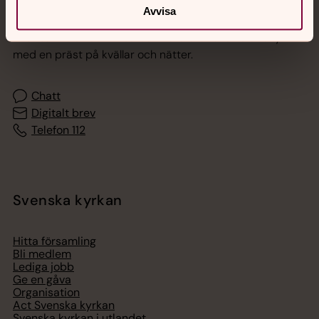
Jourhavande präst
Avvisa
Akut samtals- och krisstöd. Prata eller chatta anonymt
med en präst på kvällar och nätter.
Chatt
Digitalt brev
Telefon 112
Svenska kyrkan
Hitta församling
Bli medlem
Lediga jobb
Ge en gåva
Organisation
Act Svenska kyrkan
Svenska kyrkan i utlandet