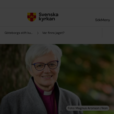
Till innehållet
Till undermeny
Sök
Meny
Göteborgs stift kultursamverkan
Var finns jaget?