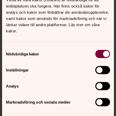
The picture above is from the environment theme, the
webbplatsen ska fungera. Här finns också kakor för
credit is © Adriana Loureiro and the title is "A family
analys och kakor som förbättrar din användarupplevelse,
plays boardgames under the night sky, lit by gas flares,
samt kakor som används för marknadsföring och när vi
Punta de Mata, Venezuela, 2022"
länkar vidare till andra plattformar. Läs mer om våra
kakor.
Senast ändrad 1 juli 2025
Samtyckesval
Dela
Nödvändiga kakor
Tillbaka till toppen
Tillbaka till innehållet
Inställningar
Analys
Kontakt
Marknadsföring och sociala medier
Kalender