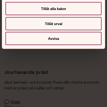
Tillåt alla kakor
Hitta snabbt
Tillåt urval
Sociala kanaler
Avvisa
Jourhavande präst
Akut samtals- och krisstöd. Prata eller chatta anonymt
med en präst på kvällar och nätter.
Chatt