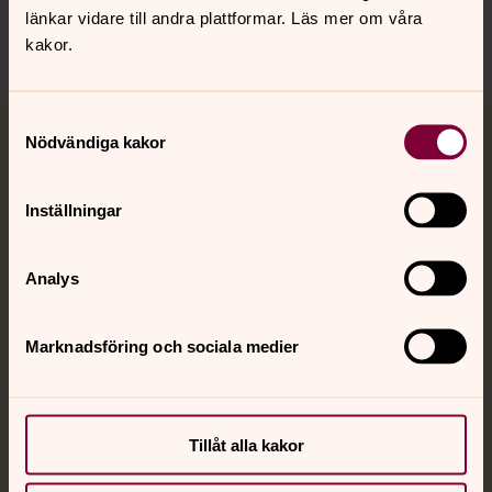
länkar vidare till andra plattformar. Läs mer om våra
kakor.
Samtyckesval
Nödvändiga kakor
Jourhavande präst
Akut samtals- och krisstöd. Prata eller chatta anonymt
Inställningar
med en präst på kvällar och nätter.
Analys
Chatt
Digitalt brev
Telefon 112
Marknadsföring och sociala medier
Tillåt alla kakor
Svenska kyrkan