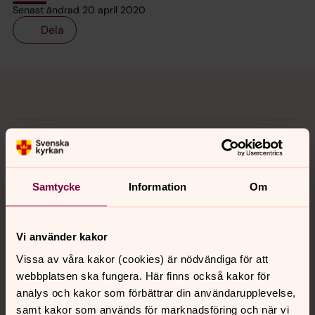
Senast ändrad 20 april 2020
Dela
Tillbaka till toppen
Tillbaka till innehållet
Kontakt
Samtycke
Information
Om
Kalender
Vi använder kakor
Hitta snabbt
Vissa av våra kakor (cookies) är nödvändiga för att
webbplatsen ska fungera. Här finns också kakor för
analys och kakor som förbättrar din användarupplevelse,
Sociala kanaler
samt kakor som används för marknadsföring och när vi