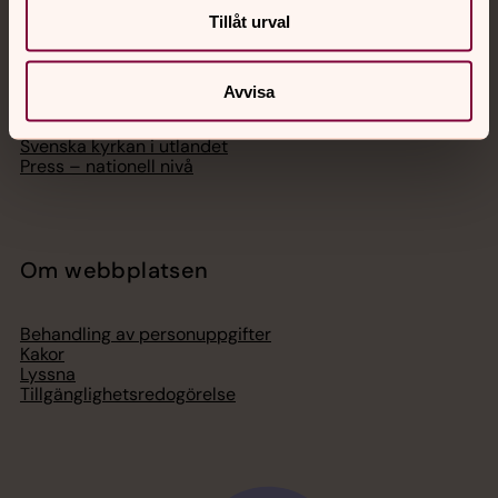
Tillåt urval
Hitta församling
Bli medlem
Lediga jobb
Ge en gåva
Avvisa
Organisation
Act Svenska kyrkan
Svenska kyrkan i utlandet
Press – nationell nivå
Om webbplatsen
Behandling av personuppgifter
Kakor
Lyssna
Tillgänglighetsredogörelse