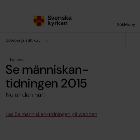
Till innehållet
Till undermeny
Sök
Meny
Göteborgs stift kultursamverkan
Lyssna
Se människan-
tidningen 2015
Nu är den här!
Läs Se människan-tidningen på webben