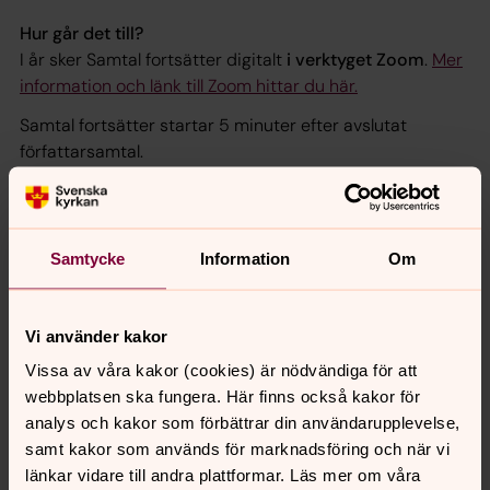
Hur går det till?
I år sker Samtal fortsätter digitalt
i verktyget Zoom
.
Mer
information och länk till Zoom hittar du här.
Samtal fortsätter startar 5 minuter efter avslutat
författarsamtal.
Samtalet pågår i 30 minuter och leds av en
samtalsledare. Författaren medverkar inte.
Med Sensus samtalsguide finns också möjligheten att
Samtycke
Information
Om
vid ett senare tillfälle prata om scensamtalen – kanske
passar det till en digital bokcirkel eller en grupp som
talar om livsfrågor?
Samtalsguiden
hittar du här.
Vi använder kakor
Vissa av våra kakor (cookies) är nödvändiga för att
webbplatsen ska fungera. Här finns också kakor för
analys och kakor som förbättrar din användarupplevelse,
Senast ändrad 17 september 2020
samt kakor som används för marknadsföring och när vi
Dela
länkar vidare till andra plattformar. Läs mer om våra