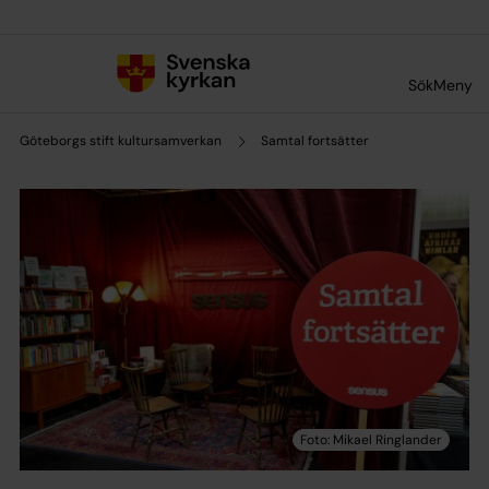
Till innehållet
Till undermeny
Sök
Meny
Göteborgs stift kultursamverkan
Samtal fortsätter