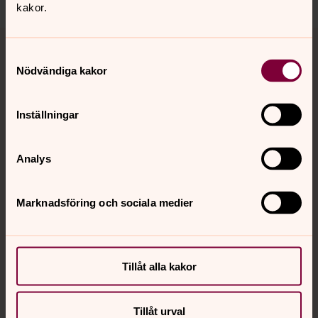
kakor.
Tillbaka till toppen
Tillbaka till innehållet
Samtyckesval
Nödvändiga kakor
Kontakt
Inställningar
Kalender
Analys
Marknadsföring och sociala medier
Hitta snabbt
Sociala kanaler
Tillåt alla kakor
Tillåt urval