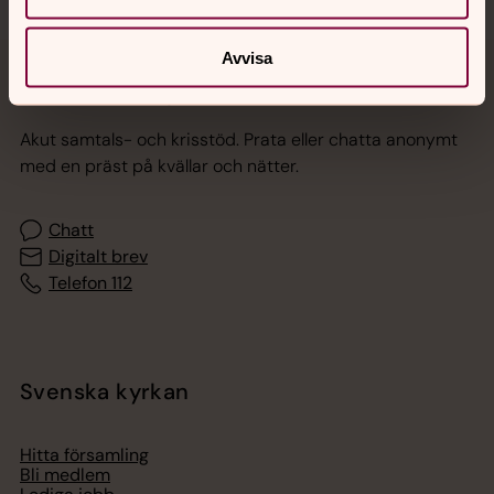
Avvisa
Jourhavande präst
Akut samtals- och krisstöd. Prata eller chatta anonymt
med en präst på kvällar och nätter.
Chatt
Digitalt brev
Telefon 112
Svenska kyrkan
Hitta församling
Bli medlem