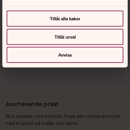
Kalender
Tillåt alla kakor
Hitta snabbt
Tillåt urval
Avvisa
Sociala kanaler
Jourhavande präst
Akut samtals- och krisstöd. Prata eller chatta anonymt
med en präst på kvällar och nätter.