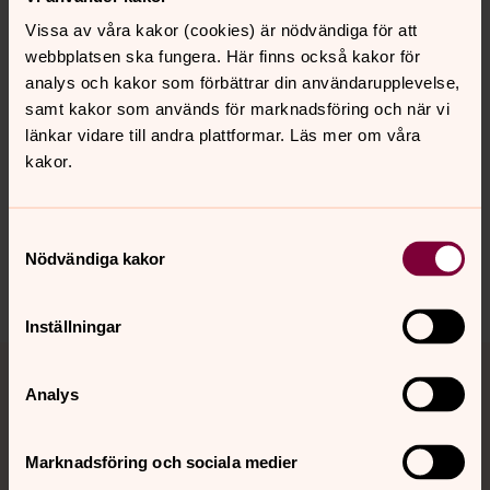
på Bokmässan.
Vissa av våra kakor (cookies) är nödvändiga för att
25–28 september 2025, Svenska Mässan.
webbplatsen ska fungera. Här finns också kakor för
analys och kakor som förbättrar din användarupplevelse,
samt kakor som används för marknadsföring och när vi
Utställningen är ett samarbete med Svenska kyrkan Se
länkar vidare till andra plattformar. Läs mer om våra
människan.
kakor.
Samtyckesval
Senast ändrad 23 maj 2025
Nödvändiga kakor
Dela
Inställningar
Tillbaka till toppen
Tillbaka till innehållet
Analys
Kontakt
Marknadsföring och sociala medier