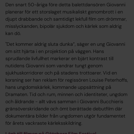
Den snart 50-åriga före detta balettdansören Giovanni
planerar för ett storslaget musikaliskt genombrott i en
djupt drabbande och samtidigt lekfull film om drömmar,
misslyckanden, bipolär sjukdom och kärlek som aldrig
kan dö.
"Det kommer aldrig sluta dunka”, säger en ung Giovanni
om sitt hjärta i en projektion på väggen. Hans
sprudlande livfullhet markerar en bjärt kontrast till
nutidens Giovanni som vandrar tungt genom
sjukhuskorridorer och på stadens trottoarer. Vid en
korsning ser han reklam för regissören Louise Peterhoffs,
hans ungdomskärlek, kommande uppsättning på
Dramaten. Tid och rum, minnen och identiteter, ungdom
och åldrande - allt vävs samman i Giovanni Bucchieris
gränsöverskridande och ömt berättade debutfilm där
dokumentära bilder från ungdomen utgör fundamentet
för årets vackraste kärleksskildring.
Länk till filmen på Göteborg Film Festival.