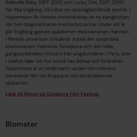
Belleville Baby
, (GFF 2013) och
Lucky One
, (GFF 2019)
har Mia Engberg utforskat en särpräglad filmisk estetik. I
Hypermoon
får hennes konstnärskap en ny klangbotten
när hon diagnosticeras med bröstcancer. Under ett år
går Engberg igenom sjukdomen med kameran i handen.
I filmens universum cirkulerar också den sovjetiska
kosmonauten Valentina Teresjkova och den vilda
gangsterkärleken Vincent från ungdomsåren i Paris, som
i telefon talar om hur också han åldras och förändras.
Hypermoon
är en smärtsamt vacker och intensivt
berörande film om kroppens och berättelsernas
sårbarhet.
Länk till filmen på Göteborg Film Festival.
Blomster