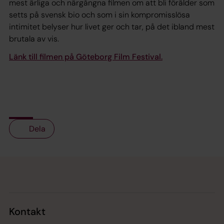
mest ärliga och närgångna filmen om att bli förälder som
setts på svensk bio och som i sin kompromisslösa
intimitet belyser hur livet ger och tar, på det ibland mest
brutala av vis.
Länk till filmen på Göteborg Film Festival.
Dela
Tillbaka till toppen
Tillbaka till innehållet
Kontakt