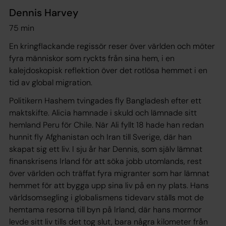
Dennis Harvey
75 min
En kringflackande regissör reser över världen och möter
fyra människor som ryckts från sina hem, i en
kalejdoskopisk reflektion över det rotlösa hemmet i en
tid av global migration.
Politikern Hashem tvingades fly Bangladesh efter ett
maktskifte. Alicia hamnade i skuld och lämnade sitt
hemland Peru för Chile. När Ali fyllt 18 hade han redan
hunnit fly Afghanistan och Iran till Sverige, där han
skapat sig ett liv. I sju år har Dennis, som själv lämnat
finanskrisens Irland för att söka jobb utomlands, rest
över världen och träffat fyra migranter som har lämnat
hemmet för att bygga upp sina liv på en ny plats. Hans
världsomsegling i globalismens tidevarv ställs mot de
hemtama resorna till byn på Irland, där hans mormor
levde sitt liv tills det tog slut, bara några kilometer från