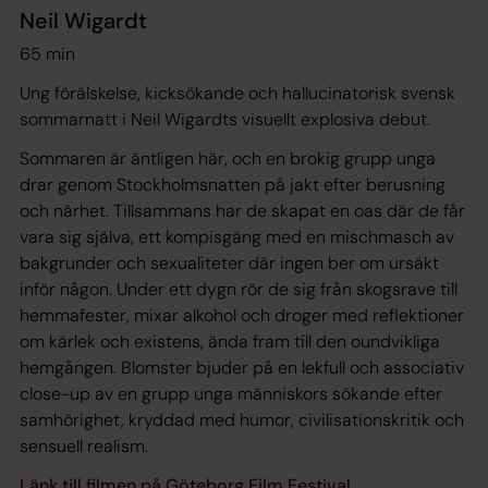
Neil Wigardt
65 min
Ung förälskelse, kicksökande och hallucinatorisk svensk
sommarnatt i Neil Wigardts visuellt explosiva debut.
Sommaren är äntligen här, och en brokig grupp unga
drar genom Stockholmsnatten på jakt efter berusning
och närhet. Tillsammans har de skapat en oas där de får
vara sig själva, ett kompisgäng med en mischmasch av
bakgrunder och sexualiteter där ingen ber om ursäkt
inför någon. Under ett dygn rör de sig från skogsrave till
hemmafester, mixar alkohol och droger med reflektioner
om kärlek och existens, ända fram till den oundvikliga
hemgången.
Blomster
bjuder på en lekfull och associativ
close-up av en grupp unga människors sökande efter
samhörighet, kryddad med humor, civilisationskritik och
sensuell realism.
Länk till filmen på Göteborg Film Festival.