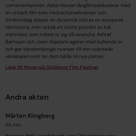
containerhamnen. Abbe Hassan långfilmsdebuterar med
en urstark film som med actionsekvenser och
thrillerinslag skapar en dynamisk bild av en europeisk
närhistoria, men också ett intimt porträtt av två
människor som måste ty sig till varandra. Ashraf
Barhoum och Jwan Alqatami agerar med bultande liv
och ger känslomässiga nyanser till den oväntade
vänskapen som tar dem båda till nya platser.
Länk till filmen på Göteborg Film Festival.
Andra akten
Mårten Klingberg
114 min
Ikonerna Rolf Lassgård och Lena Olin spänner sina