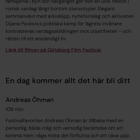
familjerna i byn och närgånget ger hon en unik inblick i
romsk vardag långt bortom stereotyper. Elegant
sammanvävt med arkivklipp, nyhetsinslag och aktivisten
Dijana Pavlovics politiska kamp för lägrets invånare
kontrasteras vardagsskildringen mot utsattheten – och
rätten till ett anständigt liv.
Länk till filmen på Göteborg Film Festival.
En dag kommer allt det här bli ditt
Andreas Öhman
106 min
Festivalfavoriten Andreas Öhman är tillbaka med en
personlig, både rolig och vemodig berättelse om att
komma hem, våga möta det förflutna och att växa upp.