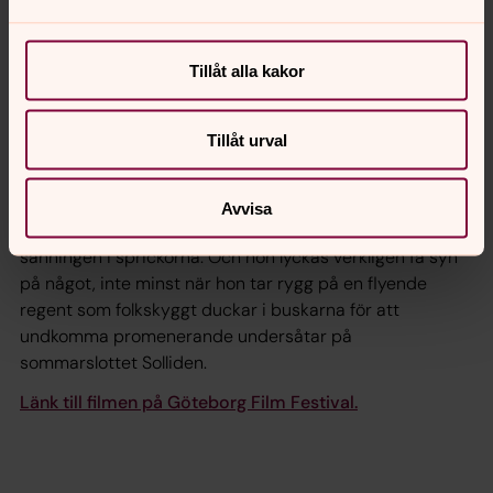
Vem är Carl XVI Gustaf, på insidan? Hur är det
egentligen att vara kung? Med ett öppet frågebatteri
lyckades Karin af Klintberg (
Ebbe - The Movie
GFF 2009,
Tillåt alla kakor
Trevligt folk
GFF 2015) få hovet att öppna slottsportarna
och ge henne en exceptionell access till Sveriges
Tillåt urval
konung. Resultatet är en tankeväckande film om en 40-
talistman som skyggar från reflektioner och annat
känslopjunk. Skickligt skruvar Karin af Klintberg på
Avvisa
inspelningarnas formella inramning för att söka
sanningen i sprickorna. Och hon lyckas verkligen få syn
på något, inte minst när hon tar rygg på en flyende
regent som folkskyggt duckar i buskarna för att
undkomma promenerande undersåtar på
sommarslottet Solliden.
Länk till filmen på Göteborg Film Festival.