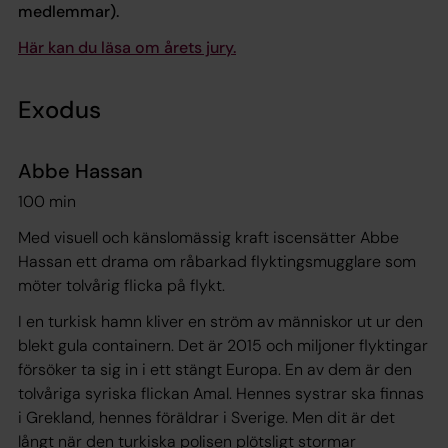
medlemmar).
Här kan du läsa om årets jury.
Exodus
Abbe Hassan
100 min
Med visuell och känslomässig kraft iscensätter Abbe
Hassan ett drama om råbarkad flyktingsmugglare som
möter tolvårig flicka på flykt.
I en turkisk hamn kliver en ström av människor ut ur den
blekt gula containern. Det är 2015 och miljoner flyktingar
försöker ta sig in i ett stängt Europa. En av dem är den
tolvåriga syriska flickan Amal. Hennes systrar ska finnas
i Grekland, hennes föräldrar i Sverige. Men dit är det
långt när den turkiska polisen plötsligt stormar