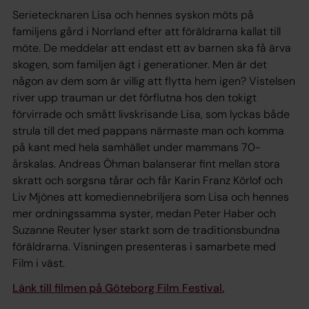
Serietecknaren Lisa och hennes syskon möts på
familjens gård i Norrland efter att föräldrarna kallat till
möte. De meddelar att endast ett av barnen ska få ärva
skogen, som familjen ägt i generationer. Men är det
någon av dem som är villig att flytta hem igen? Vistelsen
river upp trauman ur det förflutna hos den tokigt
förvirrade och smått livskrisande Lisa, som lyckas både
strula till det med pappans närmaste man och komma
på kant med hela samhället under mammans 70-
årskalas. Andreas Öhman balanserar fint mellan stora
skratt och sorgsna tårar och får Karin Franz Körlof och
Liv Mjönes att komediennebriljera som Lisa och hennes
mer ordningssamma syster, medan Peter Haber och
Suzanne Reuter lyser starkt som de traditionsbundna
föräldrarna. Visningen presenteras i samarbete med
Film i väst.
Länk till filmen på Göteborg Film Festival.