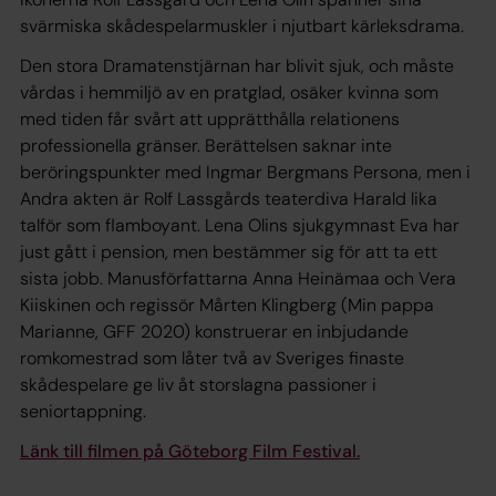
svärmiska skådespelarmuskler i njutbart kärleksdrama.
Den stora Dramatenstjärnan har blivit sjuk, och måste
vårdas i hemmiljö av en pratglad, osäker kvinna som
med tiden får svårt att upprätthålla relationens
professionella gränser. Berättelsen saknar inte
beröringspunkter med Ingmar Bergmans
Persona
, men i
Andra akten
är Rolf Lassgårds teaterdiva Harald lika
talför som flamboyant. Lena Olins sjukgymnast Eva har
just gått i pension, men bestämmer sig för att ta ett
sista jobb. Manusförfattarna Anna Heinämaa och Vera
Kiiskinen och regissör Mårten Klingberg (
Min pappa
Marianne
, GFF 2020) konstruerar en inbjudande
romkomestrad som låter två av Sveriges finaste
skådespelare ge liv åt storslagna passioner i
seniortappning.
Länk till filmen på Göteborg Film Festival.