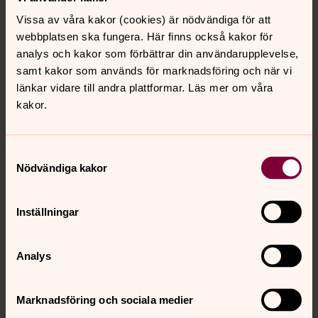
vad hon gör. Skulle de förstå? Tove Pils utforskar en
Vissa av våra kakor (cookies) är nödvändiga för att
queer gemenskap som utmanar synen på sex och
webbplatsen ska fungera. Här finns också kakor för
arbete. Över flera år följer vi, genom Toves alltid
analys och kakor som förbättrar din användarupplevelse,
närvarande kamera och Hannas drabbande emotionella
samt kakor som används för marknadsföring och när vi
resa, en grupp människor som hittat sitt hem i varandra,
länkar vidare till andra plattformar. Läs mer om våra
bortom kropparnas och arbetets gränser.
kakor.
Länk till filmen på Göteborg Film Festival.
Samtyckesval
Nödvändiga kakor
Kungen
Inställningar
Karin af Klintberg
Analys
99 min
Häpnadsväckande scener och udda slottsmiljöer i Karin
Marknadsföring och sociala medier
af Klintbergs unika porträtt av en solitär monark.