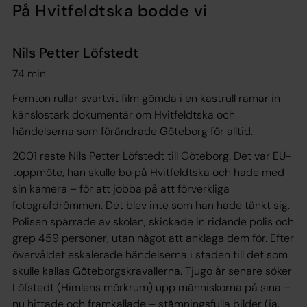
På Hvitfeldtska bodde vi
Nils Petter Löfstedt
74 min
Femton rullar svartvit film gömda i en kastrull ramar in
känslostark dokumentär om Hvitfeldtska och
händelserna som förändrade Göteborg för alltid.
2001 reste Nils Petter Löfstedt till Göteborg. Det var EU-
toppmöte, han skulle bo på Hvitfeldtska och hade med
sin kamera – för att jobba på att förverkliga
fotografdrömmen. Det blev inte som han hade tänkt sig.
Polisen spärrade av skolan, skickade in ridande polis och
grep 459 personer, utan något att anklaga dem för. Efter
övervåldet eskalerade händelserna i staden till det som
skulle kallas Göteborgskravallerna. Tjugo år senare söker
Löfstedt (
Himlens mörkrum
) upp människorna på sina –
nu hittade och framkallade – stämningsfulla bilder (ja,