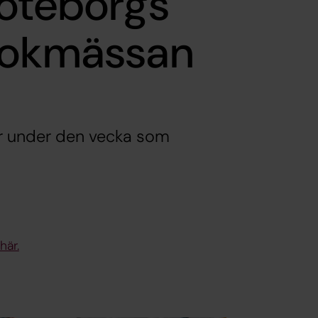
Göteborgs
Bokmässan
r under den vecka som
här.