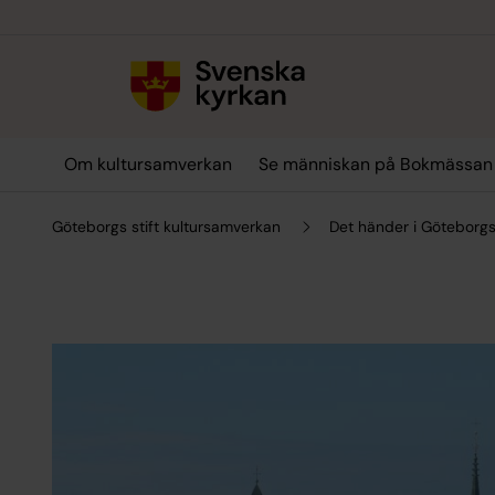
Till innehållet
Till undermeny
Om kultursamverkan
Se människan på Bokmässan
Göteborgs stift kultursamverkan
Det händer i Göteborg