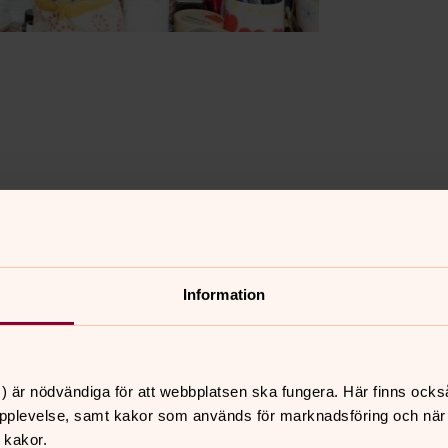
s frågor och känslor
Information
uxen fundera kring livet? Det är frågan
er och illustratören
Anna Blåder
i ett
m livets frågor och känslor
. Alla
ch de 15 första anmälda får en biljett
) är nödvändiga för att webbplatsen ska fungera. Här finns ocks
pplevelse, samt kakor som används för marknadsföring och när vi
 kakor.