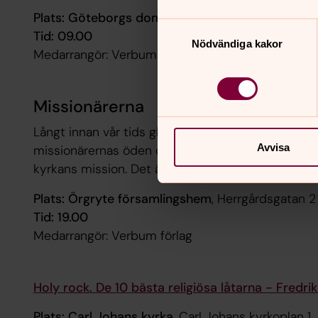
Plats: Göteborgs domkyrka
, Kyrkogatan 28
Samtyckesval
Tid: 09.00
Nödvändiga kakor
Medarrangör: Verbum förlag
Missionärerna
Långt innan vår tids globalisering var kyrkan en inte
Avvisa
missionärernas öden och äventyr tecknar
Jonas 
kyrkans mission. Det är en människornas historia o
Plats: Örgryte församlingshem
, Herrgårdsgatan 2
Tid: 19.00
Medarrangör: Verbum förlag
Holy rock. De 10 bästa religiösa låtarna - Fredrik
Plats: Carl Johans kyrka
, Carl Johans kyrkoplan 1