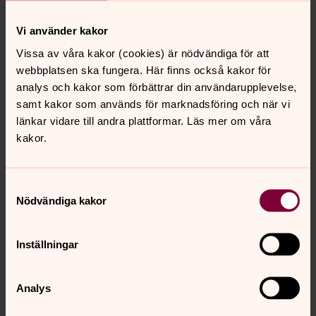
Vi använder kakor
Vissa av våra kakor (cookies) är nödvändiga för att
webbplatsen ska fungera. Här finns också kakor för
Foto: Mikael Ringlander
analys och kakor som förbättrar din användarupplevelse,
Vertical Cinema i Masthuggskyrkan. Colterrain
samt kakor som används för marknadsföring och när vi
länkar vidare till andra plattformar. Läs mer om våra
kakor.
Samtyckesval
Nödvändiga kakor
Inställningar
Analys