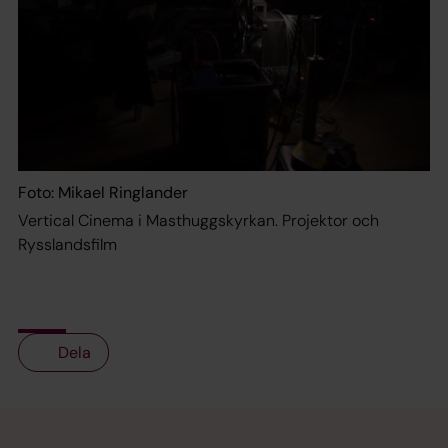
Foto: Mikael Ringlander
Vertical Cinema i Masthuggskyrkan. Projektor och
Rysslandsfilm
Dela
Tillbaka till toppen
Tillbaka till innehållet