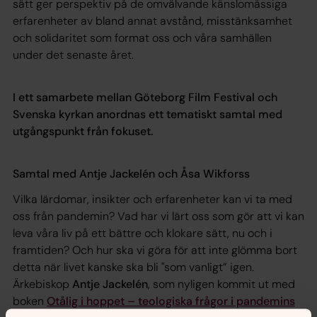
sätt ger perspektiv på de omvälvande känslomässiga
erfarenheter av bland annat avstånd, misstänksamhet
och solidaritet som format oss och våra samhällen
under det senaste året.
I ett samarbete mellan Göteborg Film Festival och
Svenska kyrkan anordnas ett tematiskt samtal med
utgångspunkt från fokuset.
Samtal med Antje Jackelén och Åsa Wikforss
Vilka lärdomar, insikter och erfarenheter kan vi ta med
oss från pandemin? Vad har vi lärt oss som gör att vi kan
leva våra liv på ett bättre och klokare sätt, nu och i
framtiden? Och hur ska vi göra för att inte glömma bort
detta när livet kanske ska bli "som vanligt” igen.
Ärkebiskop
Antje Jackelén
, som nyligen kommit ut med
boken
Otålig i hoppet – teologiska frågor i pandemins