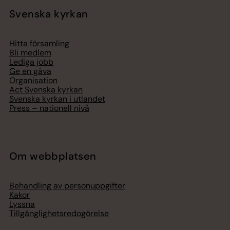
Svenska kyrkan
Hitta församling
Bli medlem
Lediga jobb
Ge en gåva
Organisation
Act Svenska kyrkan
Svenska kyrkan i utlandet
Press – nationell nivå
Om webbplatsen
Behandling av personuppgifter
Kakor
Lyssna
Tillgänglighetsredogörelse