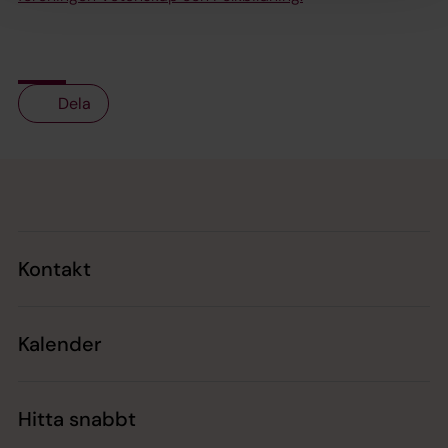
Dela
Tillbaka till toppen
Tillbaka till innehållet
Kontakt
Kalender
Hitta snabbt