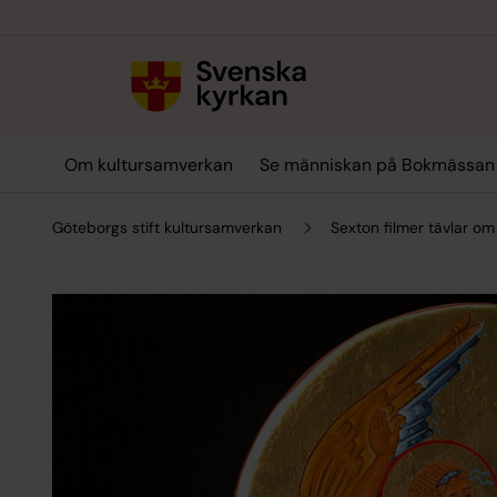
Till innehållet
Till undermeny
Om kultursamverkan
Se människan på Bokmässan
Göteborgs stift kultursamverkan
Sexton filmer tävlar o