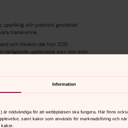
, uppriktig och poetiskt gestaltad
ara transkvinna.
land och kliniken där hon 2012
verväldigande upplevelse som hon kom
 vänskap, men sedan en tid tillbaka
v. När Victoria återser hotellrummet där
m nu genomgår sina egna transitioner,
heter, kroppar och minnen. Trans
Information
vata filmer från tiden för operationen
också skildrar den hårda men på samma
ftande vård.
) är nödvändiga för att webbplatsen ska fungera. Här finns ocks
pplevelse, samt kakor som används för marknadsföring och när vi
 kakor.