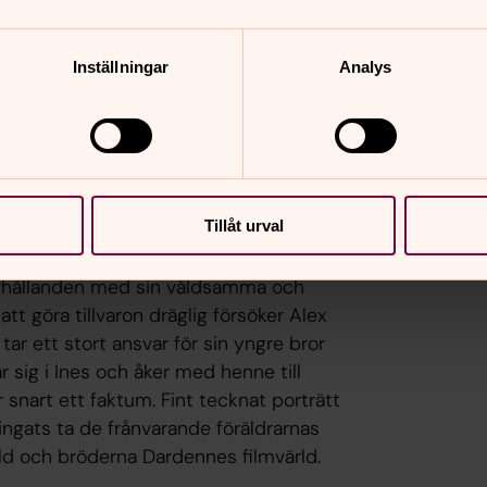
Inställningar
Analys
ts långfilmsdebut är en omskakande och
Tillåt urval
ld som sviker.
örhållanden med sin våldsamma och
tt göra tillvaron dräglig försöker Alex
ar ett stort ansvar för sin yngre bror
r sig i Ines och åker med henne till
r snart ett faktum. Fint tecknat porträtt
vingats ta de frånvarande föräldrarnas
nold och bröderna Dardennes filmvärld.