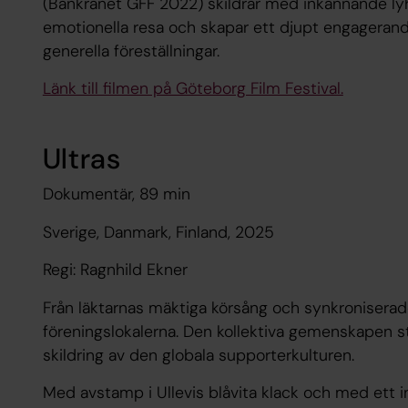
(Bankrånet GFF 2022) skildrar med inkännande ly
emotionella resa och skapar ett djupt engagera
generella föreställningar.
Länk till filmen på Göteborg Film Festival.
Ultras
Dokumentär, 89 min
Sverige, Danmark, Finland, 2025
Regi: Ragnhild Ekner
Från läktarnas mäktiga körsång och synkroniserade 
föreningslokalerna. Den kollektiva gemenskapen s
skildring av den globala supporterkulturen.
Med avstamp i Ullevis blåvita klack och med ett ini