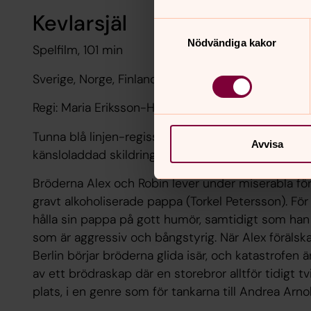
Kevlarsjäl
Samtyckesval
Nödvändiga kakor
Spelfilm, 101 min
Sverige, Norge, Finland, 2025
Regi: Maria Eriksson-Hecht
Tunna blå linjen-regissören Maria Eriksson-Hech
Avvisa
känsloladdad skildring av två bröder i en vuxenvär
Bröderna Alex och Robin lever under miserabla f
gravt alkoholiserade pappa (Torkel Petersson). För a
hålla sin pappa på gott humör, samtidigt som han t
som är aggressiv och bångstyrig. När Alex förälska
Berlin börjar bröderna glida isär, och katastrofen ä
av ett brödraskap där en storebror alltför tidigt t
plats, i en genre som för tankarna till Andrea Ar