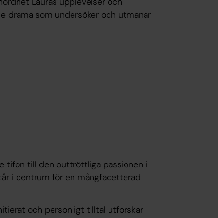
hördhet Lauras upplevelser och
nde drama som undersöker och utmanar
tifon till den outtröttliga passionen i
tår i centrum för en mångfacetterad
tierat och personligt tilltal utforskar