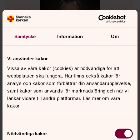
Samtycke
Information
Om
Vi använder kakor
Vissa av våra kakor (cookies) är nödvändiga för att
webbplatsen ska fungera. Här finns också kakor för
analys och kakor som förbättrar din användarupplevelse,
Mikael Ringlander
samt kakor som används för marknadsföring och när vi
Programchef Se människan, Prost,
länkar vidare till andra plattformar. Läs mer om våra
Kultursamverkan, Församlingsstödsenheten,
kakor.
Göteborgs stift
Direkt:
031-771 30 56
Samtyckesval
mikael.ringlander@svenskakyrkan.se
E-post:
Nödvändiga kakor