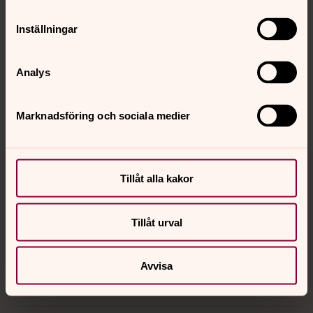
Inställningar
Senast ändrad 21 augusti 2024
Analys
Dela
Marknadsföring och sociala medier
Tillbaka till toppen
Tillbaka till innehållet
Tillåt alla kakor
Tillåt urval
Kontakt
Avvisa
Kalender