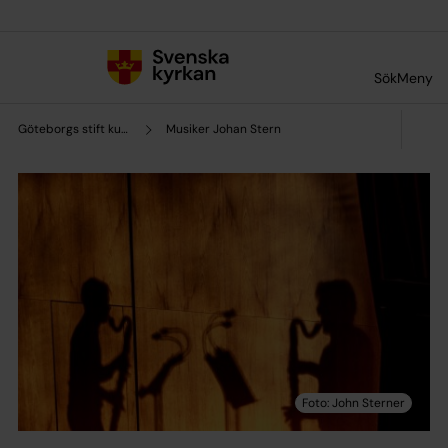
Till innehållet
Till undermeny
Sök
Meny
Göteborgs stift kultursamverkan
Musiker Johan Stern