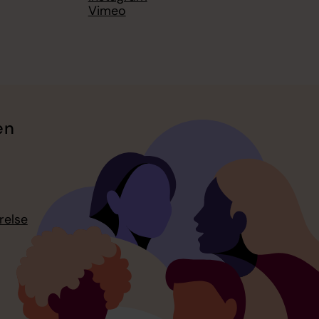
Vimeo
en
relse