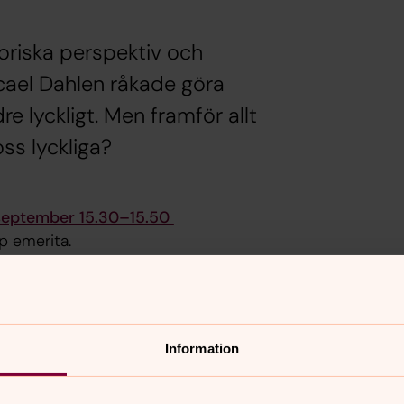
toriska perspektiv och
cael Dahlen råkade göra
e lyckligt. Men framför allt
oss lyckliga?
7 september 15.30–15.50
p emerita.
Information