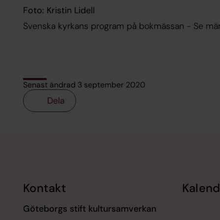
Foto: Kristin Lidell
Svenska kyrkans program på bokmässan - Se männ
Senast ändrad 3 september 2020
Dela
Tillbaka till toppen
Tillbaka till innehållet
Kontakt
Kalend
Göteborgs stift kultursamverkan