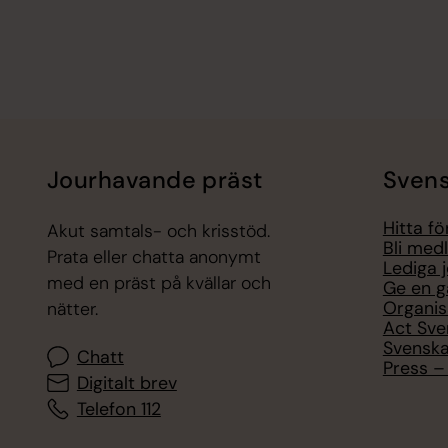
Jourhavande präst
Svens
Hitta f
Akut samtals- och krisstöd.
Bli med
Prata eller chatta anonymt
Lediga 
med en präst på kvällar och
Ge en g
Organis
nätter.
Act Sve
Svenska
Chatt
Press – 
Digitalt brev
Telefon 112