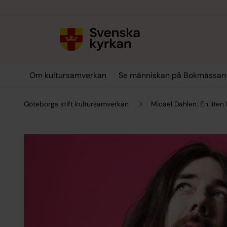
Till innehållet
Till undermeny
Om kultursamverkan
Se människan på Bokmässan
Göteborgs stift kultursamverkan
Micael Dahlen: En liten