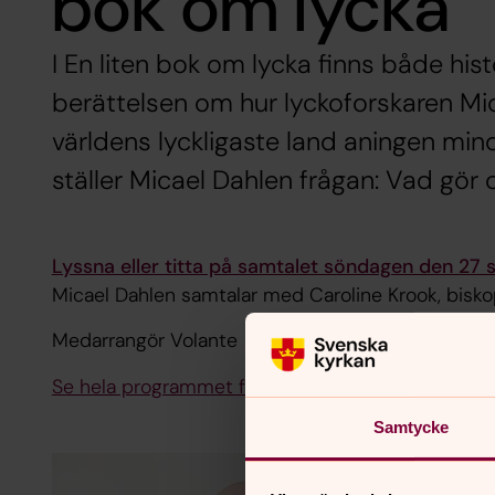
bok om lycka
I En liten bok om lycka finns både his
berättelsen om hur lyckoforskaren Mi
världens lyckligaste land aningen mindr
ställer Micael Dahlen frågan: Vad gör 
Lyssna eller titta på samtalet söndagen den 2
Micael Dahlen samtalar med Caroline Krook, bisko
Medarrangör Volante
Se hela programmet för Se människan här
Samtycke