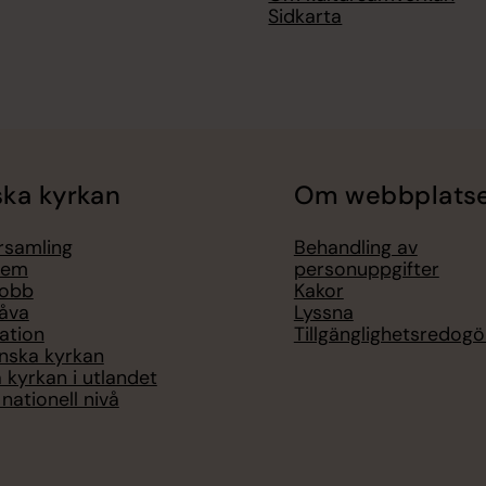
Sidkarta
ka kyrkan
Om webbplats
örsamling
Behandling av
lem
personuppgifter
jobb
Kakor
åva
Lyssna
ation
Tillgänglighetsredogö
nska kyrkan
 kyrkan i utlandet
nationell nivå