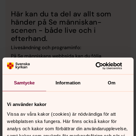
Här kan du ta del av allt som
händer på Se människan-
scenen - både live och i
efterhand.
Livesändning och programinfo:
På Se människans webbsida kan du följa
scensamtalen live och du hittar du hela
programmet och all information.
Samtycke
Information
Om
Alla samtal läggs på Youtube:
På Svenskakyrkans Youtubekanal läggs alla samtal
upp direkt.
Vi använder kakor
Vissa av våra kakor (cookies) är nödvändiga för att
webbplatsen ska fungera. Här finns också kakor för
analys och kakor som förbättrar din användarupplevelse,
samt kakor som används för marknadsföring och när vi