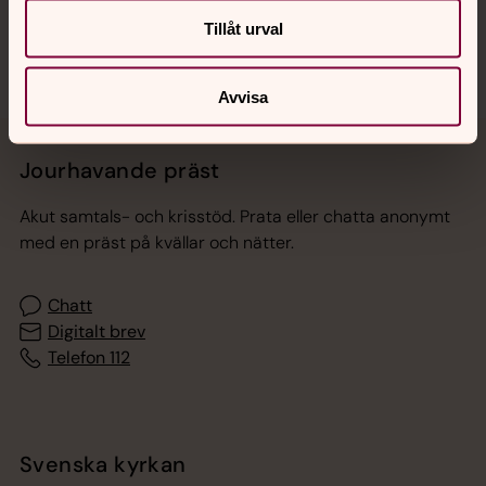
Tillåt urval
Avvisa
Jourhavande präst
Akut samtals- och krisstöd. Prata eller chatta anonymt
med en präst på kvällar och nätter.
Chatt
Digitalt brev
Telefon 112
Svenska kyrkan