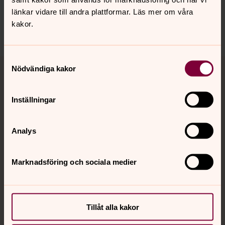
länkar vidare till andra plattformar. Läs mer om våra
Senast ändrad 23 augusti 2023
kakor.
Dela
Samtyckesval
Tillbaka till toppen
Tillbaka till innehållet
Nödvändiga kakor
Inställningar
Kontakt
Analys
Kalender
Marknadsföring och sociala medier
Hitta snabbt
Tillåt alla kakor
Sociala kanaler