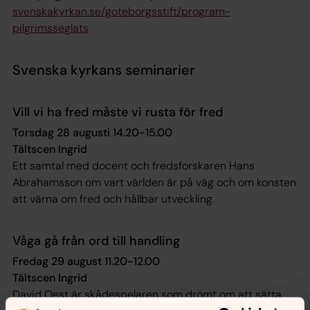
svenskakyrkan.se/goteborgsstift/program-
pilgrimsseglats
Svenska kyrkans seminarier
Vill vi ha fred måste vi rusta för fred
Torsdag 28 augusti 14.20-15.00
Tältscen Ingrid
Ett samtal med docent och fredsforskaren Hans
Abrahamsson om vart världen är på väg och om konsten
att värna om fred och hållbar utveckling.
Våga gå från ord till handling
Fredag 29 august 11.20-12.00
Tältscen Ingrid
David Oest är skådespelaren som drömt om att sätta