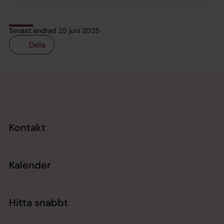
Senast ändrad 25 juni 2025
Dela
Tillbaka till toppen
Tillbaka till innehållet
Kontakt
Kalender
Hitta snabbt