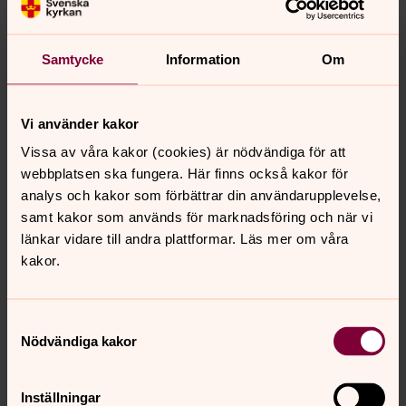
upp en musikal på en stor scen.
Lotta Schelin är fotbollsspelaren som drömt om att stå
på scenen. I musikalen Så länge
Samtycke
Information
Om
bollen rullar fick dessa drömmar förenas och samtidigt
fick de berätta om en hjärtefråga, bristen på
jämställdhet inom fotbollen. Hör dem i ett samtal om
Vi använder kakor
mod, utmaningar och scenkonstens kraft att skapa
Vissa av våra kakor (cookies) är nödvändiga för att
förändring.
webbplatsen ska fungera. Här finns också kakor för
analys och kakor som förbättrar din användarupplevelse,
Använd din röst!
samt kakor som används för marknadsföring och när vi
Lördag 30 augusti 13.20-14.00
länkar vidare till andra plattformar. Läs mer om våra
Tältscen Ingrid
kakor.
En workshop om kraften i att sjunga tillsammans med
andra människor; hur vi kan
hitta vår röst, förstå att den kan göra skillnad och
Samtyckesval
Nödvändiga kakor
faktiskt ge oss kraft och mod att stå upp för det vi tror
på.
Inställningar