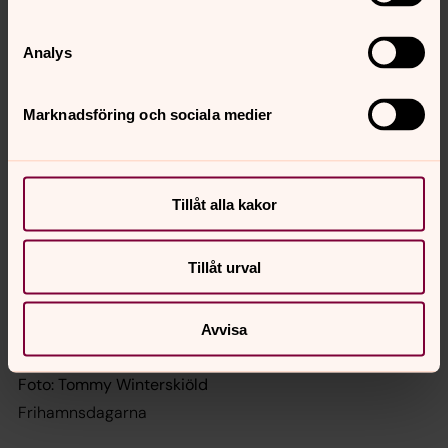
Hela programmet för Frihamnsdagarna hittar du
på:
frihamnsdagarna.se
Analys
Marknadsföring och sociala medier
Tillåt alla kakor
Tillåt urval
Avvisa
Foto: Tommy Winterskiöld
Frihamnsdagarna