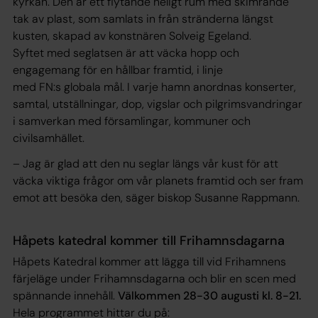
kyrkan. Den är ett flytande heligt rum med skimrande
tak av plast, som samlats in från stränderna längst
kusten, skapad av konstnären Solveig Egeland.
Syftet med seglatsen är att väcka hopp och
engagemang för en hållbar framtid, i linje
med FN:s globala mål. I varje hamn anordnas konserter,
samtal, utställningar, dop, vigslar och pilgrimsvandringar
i samverkan med församlingar, kommuner och
civilsamhället.
– Jag är glad att den nu seglar längs vår kust för att
väcka viktiga frågor om vår planets framtid och ser fram
emot att besöka den, säger biskop Susanne Rappmann.
Håpets katedral kommer till Frihamnsdagarna
Håpets Katedral kommer att lägga till vid Frihamnens
färjeläge under Frihamnsdagarna och blir en scen med
spännande innehåll.
Välkommen 28-30 augusti kl. 8-21.
Hela programmet hittar du på: